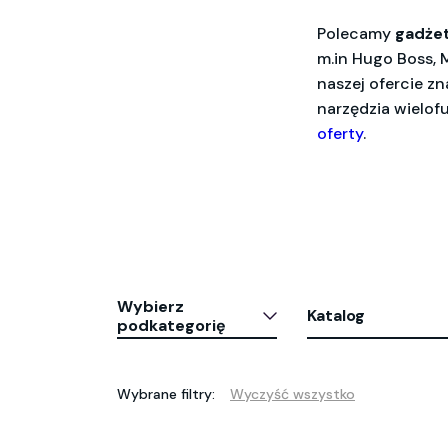
Polecamy
gadże
m.in Hugo Boss, 
naszej ofercie z
narzędzia wielof
oferty
.
Wybierz
Katalog
podkategorię
Wybrane filtry:
Wyczyść wszystko