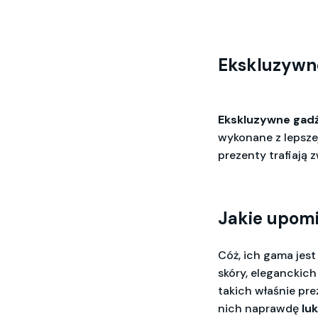
Ekskluzywn
Ekskluzywne gad
wykonane z lepsze
prezenty trafiają z
Jakie upom
Cóż, ich gama jes
skóry, eleganckic
takich właśnie pre
nich naprawdę
lu