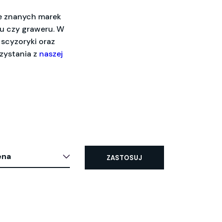
e znanych marek
ku czy graweru. W
 scyzoryki oraz
zystania z
naszej
ena
ZASTOSUJ