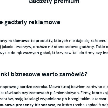
Gadżety premium
e gadżety reklamowe
żety reklamowe
to produkty, których nie daje się każdemu.
j jakości tworzyw, droższe niż standardowe gadżety. Takie
wykle do rąk ważnych gości, którzy zawitali do firmy czy ins
inki biznesowe warto zamówić?
t naprawdę bardzo szeroka. Mowa tutaj bowiem zarówno o p
h aktówkach czy zestawach piśmienniczych. Firmy, które zaj
zentów, mają katalogi wypełnione po brzegi takimi akcesor
ksusowe prezenty biznesowe
, za które trzeba zapłacić o