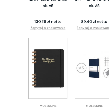
ok. A5
ok. A5
130.39 zł netto
89.40 zł netto
Zapytaj o znakowanie
Zapytaj o znakowan
MOLESKINE
MOLESKINE