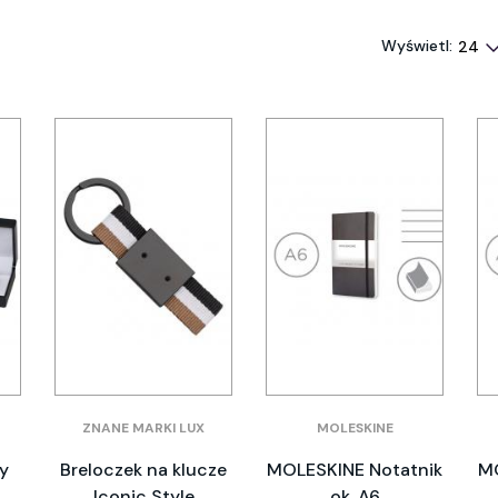
Wyświetl:
ZNANE MARKI LUX
MOLESKINE
y
Breloczek na klucze
MOLESKINE Notatnik
MO
Iconic Style
ok. A6