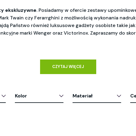
ty ekskluzywne
. Posiadamy w ofercie zestawy upominkow
Mark Twain czy Ferarrghini z możliwością wykonania nadru
najdą Państwo również luksusowe gadżety osobiste takie jak
unkcyjne marki Wenger oraz Victorinox. Zapraszamy do skor
CZYTAJ WIĘCEJ
Kolor
Materiał
C