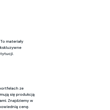
 To materiały
 ekskluzywne
tytucji.
ortfelach ze
mują się produkcją
iami. Znajdziemy w
dpowiednią cenę.