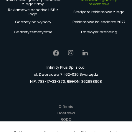
z logo firmy
reklamowe
Reklamowe pendrive USB z
Słodycze reklamowe z logo
logo
Gadżety na wybory
Reklamowe kalendarze 2027
Gadżety tematyczne
Employer branding
Infinity Plus Sp. z o.o.
ul. Dworcowa 7 | 62-020 Swarzędz
NIP: 783-17-33-370, REGON: 362998908
O firmie
Dostawa
RODO
Kontakt