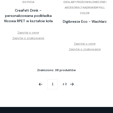
DO PICIA
OKULARY PRZECIWSŁONECZNE I
AKCESORIA Z NADRUKIEM FULL
CreaFelt Drink –
COLOR
personalizowana podkładka
filcowa RPET w kształcie koła
Digibreeze Eco - Wachlarz
Zapytaj o cenę
Zapytaj o znakowanie
Zapytaj o cenę
Zapytaj o znakowanie
Znaleziono: 38 produktów
z
2