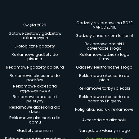
Gadżety reklamowe na BOŻE
Święta 2026
NARODZENIE
Gotowe zestawy gadżetów
Gadżety z nadrukiem full print
reklamowych
Reklamowe breloki i
Ekologiczne gadżety
otwieracze z logo
Reklamowe gadżety do
Reklamowa odzież z logo
pisania
firmy
Reklamowe gadżety do biura
Gadżety elektroniczne z logo
Reklamowe akcesoria do
Reklamowe akcesoria do
podróży
picia
Reklamowe akcesoria
Reklamowe torby i plecaki
wypoczynkowe
Reklamowe parasole i
Reklamowe akcesoria do
peleryny
ochrony i higieny
Reklamowe akcesoria dla
Poligrafia, nadruki reklamowe
dzieci
Reklamowe akcesoria dla
Akcesoria do alkoholu
domu
Gadżety premium
Narzędzia z własnym logo
Reklamowe gadżety sportowe
Kreatywne gadżety