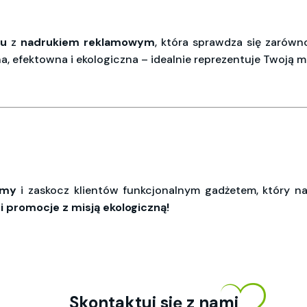
ru
z
nadrukiem
reklamowym
, która sprawdza się zarówn
 efektowna i ekologiczna – idealnie reprezentuje Twoją m
rmy
i zaskocz klientów funkcjonalnym gadżetem, który na
 promocje z misją ekologiczną!
Skontaktuj się z nami