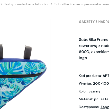
Torby z nadrukiem full color
SuboBike Frame – personalizowa
GADŻETY Z NADR
SuboBike Frame 
rowerową z nad
600D, z zamkiem
logo.
Kod produktu:
AP7
Wymiar:
200×100
Kolor:
czarny
Materiał:
poliest
Dostępność:
Zapy