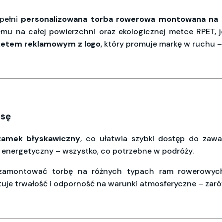
 pełni
personalizowana
torba
rowerowa
montowana
na
mu na całej powierzchni oraz ekologicznej metce RPET, j
żetem
reklamowym
z logo
, który promuje markę w ruchu –
asę
zamek
błyskawiczny
, co ułatwia szybki dostęp do zaw
on energetyczny – wszystko, co potrzebne w podróży.
amontować torbę na różnych typach ram rowerowych, 
je trwałość i odporność na warunki atmosferyczne – zarówn