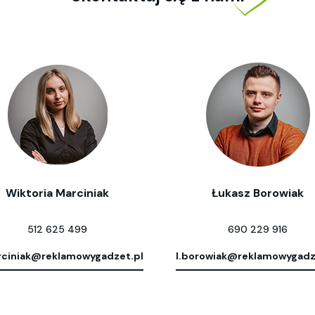
Wiktoria Marciniak
Łukasz Borowiak
512 625 499
690 229 916
ciniak@reklamowygadzet.pl
l.borowiak@reklamowygadz