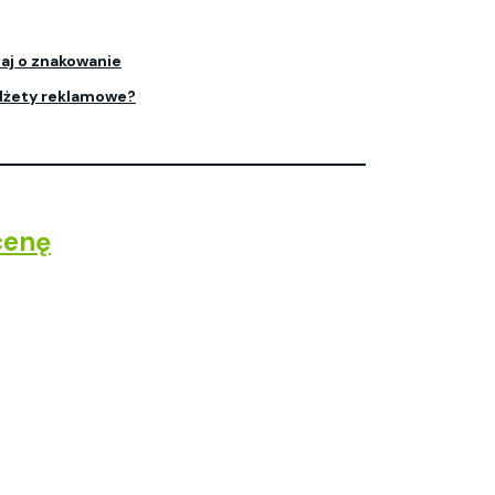
aj o znakowanie
dżety reklamowe?
cenę