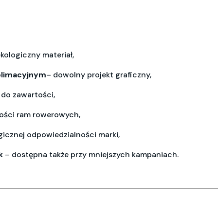
kologiczny materiał,
blimacyjnym
– dowolny projekt graficzny,
p do
zawartości,
zości
ram rowerowych,
gicznej
odpowiedzialności marki,
k
–
dostępna także przy mniejszych kampaniach.