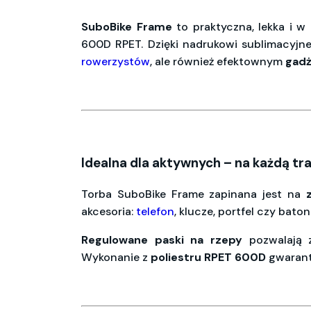
SuboBike
Frame
to praktyczna, lekka i w
600D RPET. Dzięki nadrukowi sublimacyjne
rowerzystów
, ale również efektownym
gad
Idealna dla aktywnych – na każdą tr
Torba SuboBike Frame zapinana jest na
akcesoria:
telefon
, klucze, portfel czy bat
Regulowane
paski
na
rzepy
pozwalają z
Wykonanie z
poliestru
RPET
600D
gwarantu