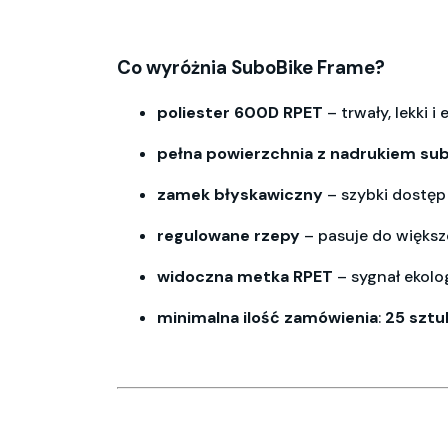
Co wyróżnia SuboBike Frame?
poliester
600D
RPET
– trwały, lekki i
e
pełna
powierzchnia
z nadrukiem
su
zamek
błyskawiczny
– szybki dostę
regulowane rzepy
– pasuje do więks
widoczna
metka
RPET
– sygnał ekolo
minimalna
ilość
zamówienia
:
25
sztu