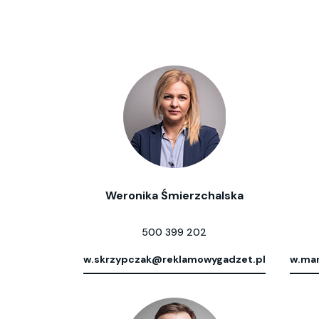
Weronika Śmierzchalska
500 399 202
w.skrzypczak@reklamowygadzet.pl
w.mar