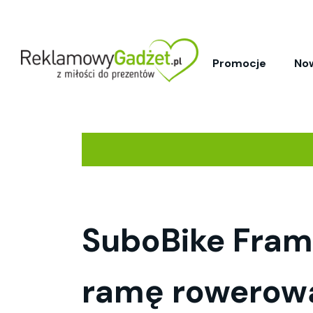
Promocje
No
SuboBike Fram
ramę rowerową