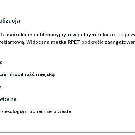
lizacja
yta
nadrukiem
sublimacyjnym
w pełnym kolorze
,
co pozw
ę reklamową. Widoczna
metka
RPET
podkreśla zaangażowan
:
cia i mobilność miejską,
,
witalne,
z ekologią i ruchem zero waste.