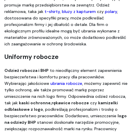
promuje markę przedsiębiorstwa na zewnątrz. Odzież 
reklamowa, taka jak 
t-shirty
, 
bluzy z kapturem
 czy 
polary
, 
dostosowana do specyfiki pracy, może podkreślać 
profesjonalizm firmy i jej dbałość o detale. Dla firm o 
ekologicznym profilu idealne mogą być ubrania wykonane z 
materiałów zrównoważonych, co może dodatkowo podkreślić 
ich zaangażowanie w ochronę środowiska.
Uniformy robocze
Odzież robocza i BHP
 to nieodłączny element zapewnienia 
bezpieczeństwa i komfortu pracy dla pracowników. 
Wybierając jakościowe 
ubrania robocze
, możemy zapewnić nie 
tylko ochronę, ale także promować markę poprzez 
umieszczenie na nich logo firmy. Odpowiednia odzież robocza, 
tak jak 
kaski ochronne,
rękawice robocze
 czy 
kamizelki 
odblaskowe
 z logo
, podkreślają profesjonalizm i troskę o 
bezpieczeństwo pracowników. Dodatkowo, umieszczenie 
logo 
na odzieży BHP
 stanowi doskonałe narzędzie promocyjne, 
zwiększając rozpoznawalność marki na rynku. Pracownicy 