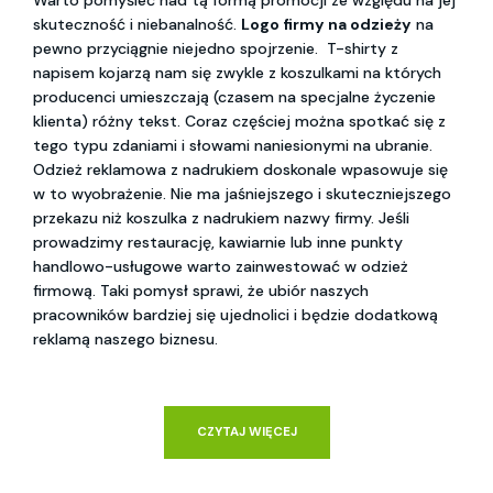
Warto pomyśleć nad tą formą promocji ze względu na jej
skuteczność i niebanalność.
Logo firmy na odzieży
na
pewno przyciągnie niejedno spojrzenie. T-shirty z
napisem kojarzą nam się zwykle z koszulkami na których
producenci umieszczają (czasem na specjalne życzenie
klienta) różny tekst. Coraz częściej można spotkać się z
tego typu zdaniami i słowami naniesionymi na ubranie.
Odzież reklamowa z nadrukiem doskonale wpasowuje się
w to wyobrażenie. Nie ma jaśniejszego i skuteczniejszego
przekazu niż koszulka z nadrukiem nazwy firmy. Jeśli
prowadzimy restaurację, kawiarnie lub inne punkty
handlowo-usługowe warto zainwestować w odzież
firmową. Taki pomysł sprawi, że ubiór naszych
pracowników bardziej się ujednolici i będzie dodatkową
reklamą naszego biznesu.
CZYTAJ WIĘCEJ