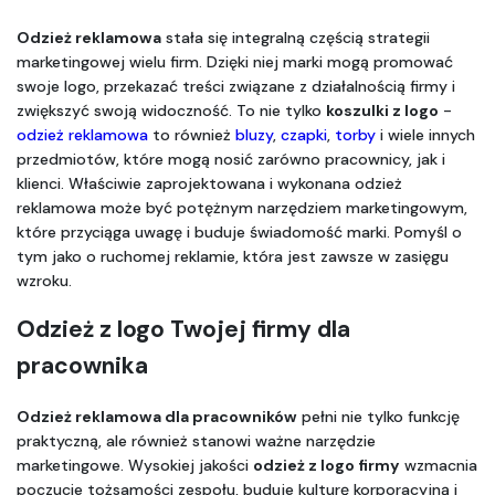
Odzież reklamowa
 stała się integralną częścią strategii 
marketingowej wielu firm. Dzięki niej marki mogą promować 
swoje logo, przekazać treści związane z działalnością firmy i 
zwiększyć swoją widoczność. To nie tylko 
koszulki z logo
 - 
odzież reklamowa
 to również 
bluzy
, 
czapki
, 
torby
 i wiele innych 
przedmiotów, które mogą nosić zarówno pracownicy, jak i 
klienci. Właściwie zaprojektowana i wykonana odzież 
reklamowa może być potężnym narzędziem marketingowym, 
które przyciąga uwagę i buduje świadomość marki. Pomyśl o 
tym jako o ruchomej reklamie, która jest zawsze w zasięgu 
wzroku.
Odzież z logo Twojej firmy dla 
pracownika
Odzież reklamowa dla pracowników
 pełni nie tylko funkcję 
praktyczną, ale również stanowi ważne narzędzie 
marketingowe. Wysokiej jakości 
odzież z logo firmy
 wzmacnia 
poczucie tożsamości zespołu, buduje kulturę korporacyjną i 