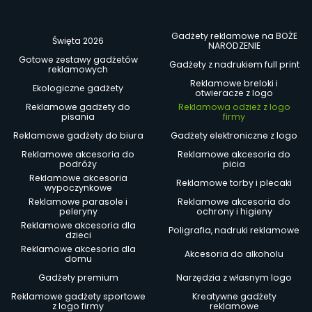
Gadżety reklamowe na BOŻE
Święta 2026
NARODZENIE
Gotowe zestawy gadżetów
Gadżety z nadrukiem full print
reklamowych
Reklamowe breloki i
Ekologiczne gadżety
otwieracze z logo
Reklamowe gadżety do
Reklamowa odzież z logo
pisania
firmy
Reklamowe gadżety do biura
Gadżety elektroniczne z logo
Reklamowe akcesoria do
Reklamowe akcesoria do
podróży
picia
Reklamowe akcesoria
Reklamowe torby i plecaki
wypoczynkowe
Reklamowe parasole i
Reklamowe akcesoria do
peleryny
ochrony i higieny
Reklamowe akcesoria dla
Poligrafia, nadruki reklamowe
dzieci
Reklamowe akcesoria dla
Akcesoria do alkoholu
domu
Gadżety premium
Narzędzia z własnym logo
Reklamowe gadżety sportowe
Kreatywne gadżety
z logo firmy
reklamowe