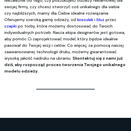
Niezależnie od tego, czy poszukujesz odzieży reklamowej dla 
swojej firmy, czy chcesz stworzyć coś unikalnego dla siebie 
czy najbliższych, mamy dla Ciebie idealne rozwiązanie. 
Oferujemy szeroką gamę odzieży, od 
koszulek
 i 
bluz
 przez 
czapki
 po torby, które możemy dostosować do Twoich 
indywidualnych potrzeb. Nasza ekipa designerów jest gotowa, 
aby pomóc Ci zaprojektować model, który będzie idealnie 
pasował do Twojej wizji i celów. Co więcej, za pomocą naszej 
zaawansowanej technologii druku, możemy gwarantować 
wysoką jakość nadruku na ubraniu. 
Skontaktuj się z nami już 
dziś, aby rozpocząć proces tworzenia Twojego unikalnego 
modelu odzieży.