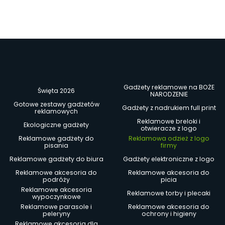
Gadżety reklamowe na BOŻE
Święta 2026
NARODZENIE
Gotowe zestawy gadżetów
Gadżety z nadrukiem full print
reklamowych
Reklamowe breloki i
Ekologiczne gadżety
otwieracze z logo
Reklamowe gadżety do
Reklamowa odzież z logo
pisania
firmy
Reklamowe gadżety do biura
Gadżety elektroniczne z logo
Reklamowe akcesoria do
Reklamowe akcesoria do
podróży
picia
Reklamowe akcesoria
Reklamowe torby i plecaki
wypoczynkowe
Reklamowe parasole i
Reklamowe akcesoria do
peleryny
ochrony i higieny
Reklamowe akcesoria dla