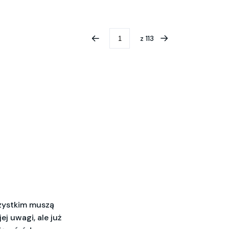
z
113
szystkim muszą
ej uwagi, ale już