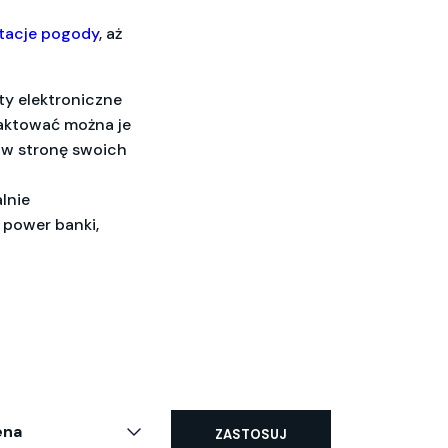
tacje pogody
, aż
ty elektroniczne
aktować można je
 w stronę swoich
lnie
 power banki,
ena
ZASTOSUJ