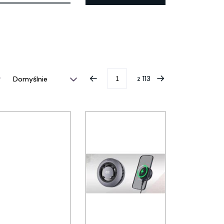
z
113