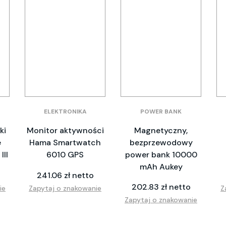
ELEKTRONIKA
POWER BANK
ki
Monitor aktywności
Magnetyczny,
e
Hama Smartwatch
bezprzewodowy
III
6010 GPS
power bank 10000
mAh Aukey
241.06 zł netto
202.83 zł netto
ie
Zapytaj o znakowanie
Z
Zapytaj o znakowanie