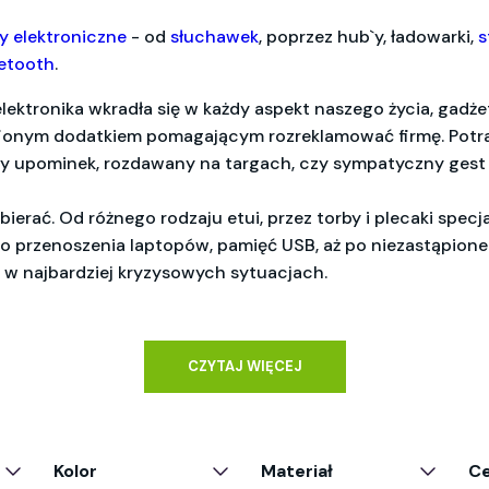
y elektroniczne
- od
słuchawek
, poprzez hub`y, ładowarki,
s
uetooth
.
lektronika wkradła się w każdy aspekt naszego życia, gadże
fionym dodatkiem pomagającym rozreklamować firmę. Potr
ły upominek, rozdawany na targach, czy sympatyczny gest
ierać. Od różnego rodzaju etui, przez torby i plecaki specja
 przenoszenia laptopów, pamięć USB, aż po niezastąpione
i w najbardziej kryzysowych sytuacjach.
CZYTAJ WIĘCEJ
Kolor
Materiał
C