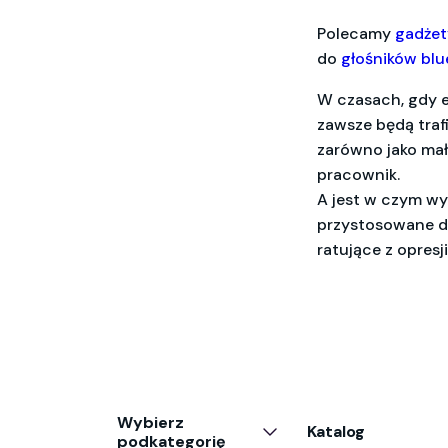
Polecamy
gadżet
do
głośników bl
W czasach, gdy e
zawsze będą tra
zarówno jako ma
pracownik.
A jest w czym wyb
przystosowane do
ratujące z opresj
Wybierz
Katalog
podkategorię