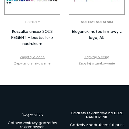
T-SHIRTY
NOTESY I NOTATNIKI
Koszulka unisex SOL'S
Elegancki notes firmowy z
REGENT – bestseller z
logo, A5
nadrukiem
Zapytaj o cenę
Zapytaj o cenę
Zapytaj o znakowanie
Zapytaj o znakowanie
Gadżety reklamowe na BOŻE
Święta 2026
NARODZENIE
Gotowe zestawy gadżetów
Gadżety z nadrukiem full print
reklamowych