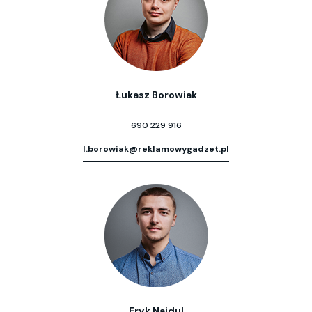
Łukasz Borowiak
690 229 916
l.borowiak@reklamowygadzet.pl
Eryk Najdul