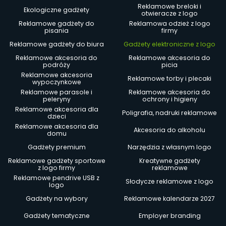
Reklamowe breloki i
Ekologiczne gadżety
otwieracze z logo
Reklamowe gadżety do
Reklamowa odzież z logo
pisania
firmy
Reklamowe gadżety do biura
Gadżety elektroniczne z logo
Reklamowe akcesoria do
Reklamowe akcesoria do
podróży
picia
Reklamowe akcesoria
Reklamowe torby i plecaki
wypoczynkowe
Reklamowe parasole i
Reklamowe akcesoria do
peleryny
ochrony i higieny
Reklamowe akcesoria dla
Poligrafia, nadruki reklamowe
dzieci
Reklamowe akcesoria dla
Akcesoria do alkoholu
domu
Gadżety premium
Narzędzia z własnym logo
Reklamowe gadżety sportowe
Kreatywne gadżety
z logo firmy
reklamowe
Reklamowe pendrive USB z
Słodycze reklamowe z logo
logo
Gadżety na wybory
Reklamowe kalendarze 2027
Gadżety tematyczne
Employer branding