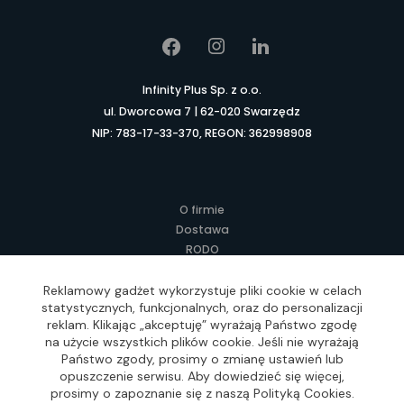
Infinity Plus Sp. z o.o.
ul. Dworcowa 7 | 62-020 Swarzędz
NIP: 783-17-33-370, REGON: 362998908
O firmie
Dostawa
RODO
Kontakt
Regulamin
Reklamowy gadżet wykorzystuje pliki cookie w celach
statystycznych, funkcjonalnych, oraz do personalizacji
Lokalne Gadżety Reklamowe
reklam. Klikając „akceptuję” wyrażają Państwo zgodę
Jak zamawiać?
na użycie wszystkich plików cookie. Jeśli nie wyrażają
Słownik pojęć
Państwo zgody, prosimy o zmianę ustawień lub
FAQ
opuszczenie serwisu. Aby dowiedzieć się więcej,
prosimy o zapoznanie się z naszą Polityką Cookies.