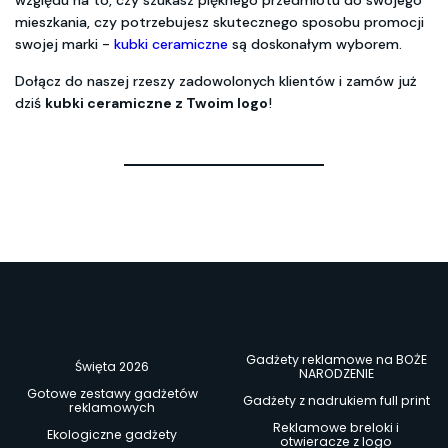
względu na to, czy szukasz pięknego przedmiotu do swojego
mieszkania, czy potrzebujesz skutecznego sposobu promocji
swojej marki -
kubki ceramiczne
są doskonałym wyborem.
Dołącz do naszej rzeszy zadowolonych klientów i zamów już
dziś
kubki ceramiczne z Twoim logo
!
Gadżety reklamowe na BOŻE
Święta 2026
NARODZENIE
Gotowe zestawy gadżetów
Gadżety z nadrukiem full print
reklamowych
Reklamowe breloki i
Ekologiczne gadżety
otwieracze z logo