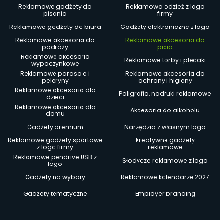
Reklamowe gadżety do
Reklamowa odzież z logo
pisania
firmy
Reklamowe gadżety do biura
Gadżety elektroniczne z logo
Reklamowe akcesoria do
Reklamowe akcesoria do
podróży
picia
Reklamowe akcesoria
Reklamowe torby i plecaki
wypoczynkowe
Reklamowe parasole i
Reklamowe akcesoria do
peleryny
ochrony i higieny
Reklamowe akcesoria dla
Poligrafia, nadruki reklamowe
dzieci
Reklamowe akcesoria dla
Akcesoria do alkoholu
domu
Gadżety premium
Narzędzia z własnym logo
Reklamowe gadżety sportowe
Kreatywne gadżety
z logo firmy
reklamowe
Reklamowe pendrive USB z
Słodycze reklamowe z logo
logo
Gadżety na wybory
Reklamowe kalendarze 2027
Gadżety tematyczne
Employer branding