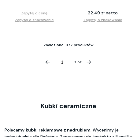
22.49 zł netto
Zapytaj o cenę
Zapytaj o znakowanie
Zapytaj o znakowanie
Znaleziono: 1177 produktów
z
50
Kubki ceramiczne
Polecamy
kubki reklamowe z nadrukiem
. Wycenimy je
indywidualnie dla Państwa. Zapraszamy do kontaktu z Nami.Na