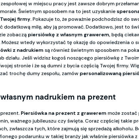
espołowej w miejscu pracy jest zawsze dobrym przełaman
orale. Świetnym sposobem na to jest uzyskanie
sperson
 Twojej firmy
. Pokazuje to, że poważnie podchodzisz do swoj
ć dodatkową milę, aby ją promować. Dodatkowo, jest to świ
zie zobaczą
piersiówkę z własnym grawerem
, będą ciekaw
. Możesz wtedy wykorzystać tę okazję do opowiedzenia o swo
iówki z nadrukiem
są również świetnym sposobem na pokaz
b działu. Jeśli widzisz kogoś noszącego piersiówkę z Twoim
Twojej stronie i że są dumni z bycia częścią Twojej firmy. Wię
azać trochę dumy zespołu, zamów
personalizowaną piersi
z własnym nadrukiem na prezent
 prezent.
Piersiówka
na prezent z grawerem
może zostać
ienin, ważnego jubileuszu czy święta. Coraz częściej takie p
ach, zwłaszcza tych, które zajmują się sprzedażą alkoholu.
fionego podarunku w takiej branży jak właśnie piersiówka 