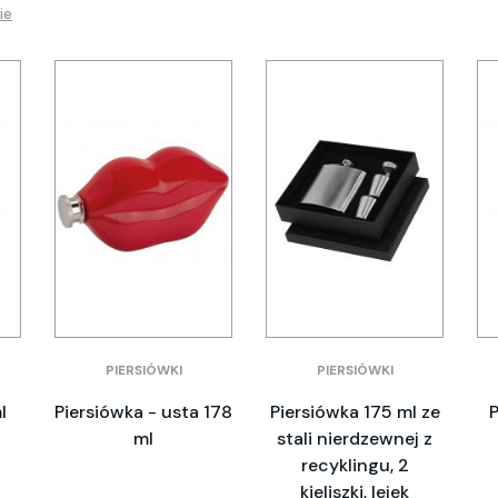
ie
PIERSIÓWKI
PIERSIÓWKI
l
Piersiówka - usta 178
Piersiówka 175 ml ze
ml
stali nierdzewnej z
recyklingu, 2
kieliszki, lejek