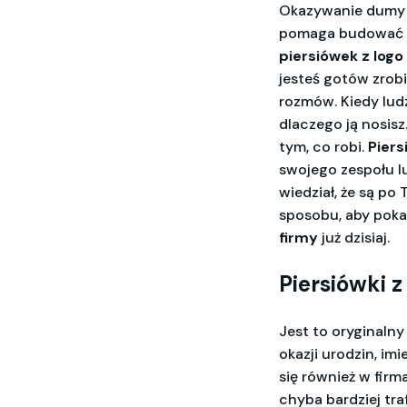
Okazywanie dumy z
pomaga budować m
piersiówek z logo
jesteś gotów zrobi
rozmów. Kiedy lud
dlaczego ją nosisz
tym, co robi.
Piers
swojego zespołu lu
wiedział, że są po 
sposobu, aby pok
firmy
już dzisiaj.
Piersiówki 
Jest to oryginalny
okazji urodzin, im
się również w firm
chyba bardziej tra