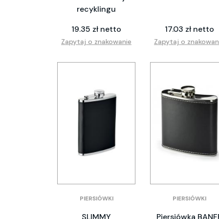
recyklingu
19.35 zł netto
17.03 zł netto
Zapytaj o znakowanie
Zapytaj o znakowan
PIERSIÓWKI
PIERSIÓWKI
SLIMMY
Piersiówka BANF