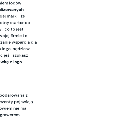
iem lodów i
alizowanych
ej marki i że
etny starter do
i, co to jest i
jej firmie i o
anie wsparcia dla
 logo, będziesz
c jeśli szukasz
ówkę z logo
 podarowana z
rezenty pojawiają
 Bowiem nie ma
z grawerem.