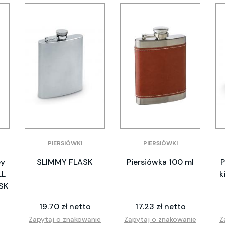
PIERSIÓWKI
PIERSIÓWKI
ey
SLIMMY FLASK
Piersiówka 100 ml
P
LL
k
SK
19.70 zł netto
17.23 zł netto
Zapytaj o znakowanie
Zapytaj o znakowanie
Z