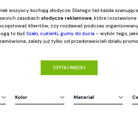
iek wszyscy kochają słodycze. Dlatego też każda szanująca 
 swoich zasobach
słodycze reklamowe
, które rozstawione
oczęstować klientów, czy rozdawać podczas organizowany
ogą to być
lizaki
,
cukierki
,
gumy do żucia
– wybór tego, jaki
amówione, zależy już tylko od przedstawicieli działu prom
CZYTAJ WIĘCEJ
Kolor
Materiał
C