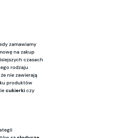
 kiedy zamawiamy
 umowę na zakup
isiejszych czasach
nego rodzaju
że nie zawierają
adku produktów
kie
cukierki
czy
ategii
któw są
słodycze