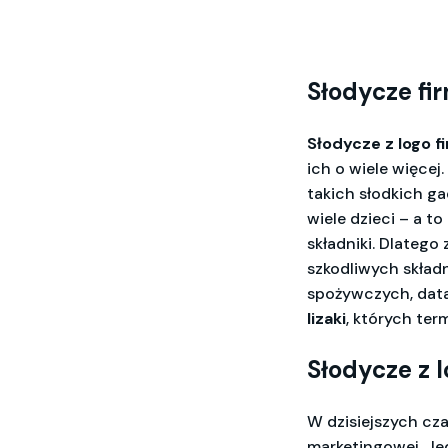
Słodycze fi
Słodycze z logo f
ich o wiele więce
takich słodkich g
wiele dzieci – a t
składniki. Dlatego
szkodliwych skład
spożywczych, data
lizaki
, których ter
Słodycze z l
W dzisiejszych cz
marketingowej. J