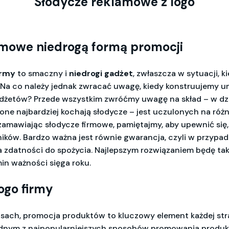
Słodycze reklamowe z logo
rmowe niedrogą formą promocji
irmy
to smaczny i
niedrogi gadżet
, zwłaszcza w sytuacji,
j. Na co należy jednak zwracać uwagę, kiedy konstruujemy
adżetów? Przede wszystkim zwróćmy uwagę na skład – w dz
o one najbardziej kochają słodycze – jest uczulonych na róż
 zamawiając słodycze firmowe, pamiętajmy, aby upewnić się, 
ników. Bardzo ważna jest równie gwarancja, czyli w przyp
 zdatności do spożycia. Najlepszym rozwiązaniem będę ta
min ważności sięga roku.
ogo firmy
asach, promocja produktów to kluczowy element każdej str
ednym z najpopularniejszych sposobów promowania produ