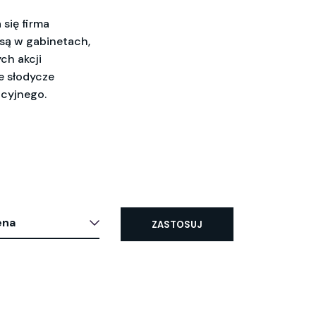
się firma
 są w gabinetach,
ch akcji
e słodycze
ocyjnego.
ena
ZASTOSUJ