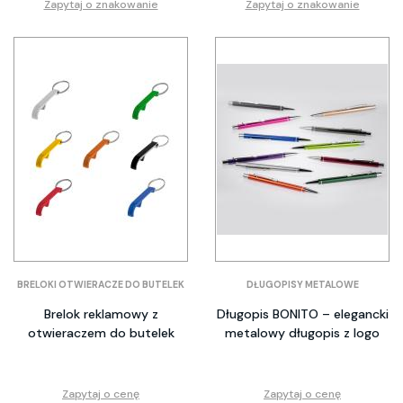
Zapytaj o znakowanie
Zapytaj o znakowanie
BRELOKI OTWIERACZE DO BUTELEK
DŁUGOPISY METALOWE
Brelok reklamowy z
Długopis BONITO – elegancki
otwieraczem do butelek
metalowy długopis z logo
Zapytaj o cenę
Zapytaj o cenę