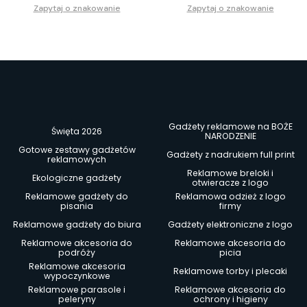
Zapytaj o znakowanie
Zapytaj o znakowanie
Gadżety reklamowe na BOŻE
Święta 2026
NARODZENIE
Gotowe zestawy gadżetów
Gadżety z nadrukiem full print
reklamowych
Reklamowe breloki i
Ekologiczne gadżety
otwieracze z logo
Reklamowe gadżety do
Reklamowa odzież z logo
pisania
firmy
Reklamowe gadżety do biura
Gadżety elektroniczne z logo
Reklamowe akcesoria do
Reklamowe akcesoria do
podróży
picia
Reklamowe akcesoria
Reklamowe torby i plecaki
wypoczynkowe
Reklamowe parasole i
Reklamowe akcesoria do
peleryny
ochrony i higieny