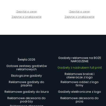
Zapytaj o cenę
Zapytaj o cenę
Zapytaj o znakowanie
Zapytaj o znakowanie
Gadżety reklamowe na BOŻE
Święta 2026
NARODZENIE
Gotowe zestawy gadżetów
Gadżety z nadrukiem full print
reklamowych
Reklamowe breloki i
Ekologiczne gadżety
otwieracze z logo
Reklamowe gadżety do
Reklamowa odzież z logo
pisania
firmy
Reklamowe gadżety do biura
Gadżety elektroniczne z logo
Reklamowe akcesoria do
Reklamowe akcesoria do
podróży
picia