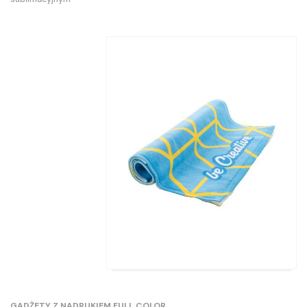
GADŻETY Z NADRUKIEM FULL COLOR