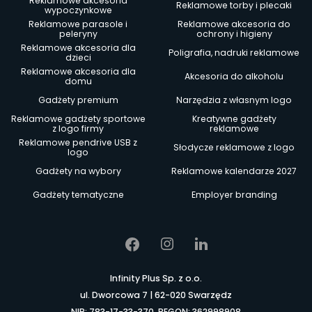
Reklamowe akcesoria
Reklamowe torby i plecaki
wypoczynkowe
Reklamowe parasole i
Reklamowe akcesoria do
peleryny
ochrony i higieny
Reklamowe akcesoria dla
Poligrafia, nadruki reklamowe
dzieci
Reklamowe akcesoria dla
Akcesoria do alkoholu
domu
Gadżety premium
Narzędzia z własnym logo
Reklamowe gadżety sportowe
Kreatywne gadżety
z logo firmy
reklamowe
Reklamowe pendrive USB z
Słodycze reklamowe z logo
logo
Gadżety na wybory
Reklamowe kalendarze 2027
Gadżety tematyczne
Employer branding
Infinity Plus Sp. z o.o.
ul. Dworcowa 7 | 62-020 Swarzędz
NIP: 783-17-33-370, REGON: 362998908