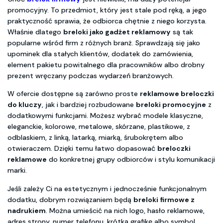
promocyjny. To przedmiot, który jest stale pod ręką, a jego
praktyczność sprawia, że odbiorca chętnie z niego korzysta.
Właśnie dlatego
breloki jako gadżet reklamowy
są tak
popularne wśród firm z różnych branż. Sprawdzają się jako
upominek dla stałych klientów, dodatek do zamówienia,
element pakietu powitalnego dla pracowników albo drobny
prezent wręczany podczas wydarzeń branżowych.
W ofercie dostępne są zarówno proste
reklamowe breloczki
do kluczy
, jak i bardziej rozbudowane
breloki promocyjne
z
dodatkowymi funkcjami. Możesz wybrać modele klasyczne,
eleganckie, kolorowe, metalowe, skórzane, plastikowe, z
odblaskiem, z linką, latarką, miarką, śrubokrętem albo
otwieraczem. Dzięki temu łatwo dopasować
breloczki
reklamowe
do konkretnej grupy odbiorców i stylu komunikacji
marki.
Jeśli zależy Ci na estetycznym i jednocześnie funkcjonalnym
dodatku, dobrym rozwiązaniem będą
breloki firmowe z
nadrukiem
. Można umieścić na nich logo, hasło reklamowe,
adres strony, numer telefonu, krótką grafikę albo symbol