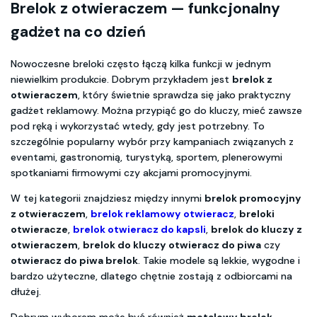
Brelok z otwieraczem — funkcjonalny
gadżet na co dzień
Nowoczesne breloki często łączą kilka funkcji w jednym
niewielkim produkcie. Dobrym przykładem jest
brelok z
otwieraczem
, który świetnie sprawdza się jako praktyczny
gadżet reklamowy. Można przypiąć go do kluczy, mieć zawsze
pod ręką i wykorzystać wtedy, gdy jest potrzebny. To
szczególnie popularny wybór przy kampaniach związanych z
eventami, gastronomią, turystyką, sportem, plenerowymi
spotkaniami firmowymi czy akcjami promocyjnymi.
W tej kategorii znajdziesz między innymi
brelok promocyjny
z otwieraczem
,
brelok reklamowy otwieracz
,
breloki
otwieracze
,
brelok otwieracz do kapsli
,
brelok do kluczy z
otwieraczem
,
brelok do kluczy otwieracz do piwa
czy
otwieracz do piwa brelok
. Takie modele są lekkie, wygodne i
bardzo użyteczne, dlatego chętnie zostają z odbiorcami na
dłużej.