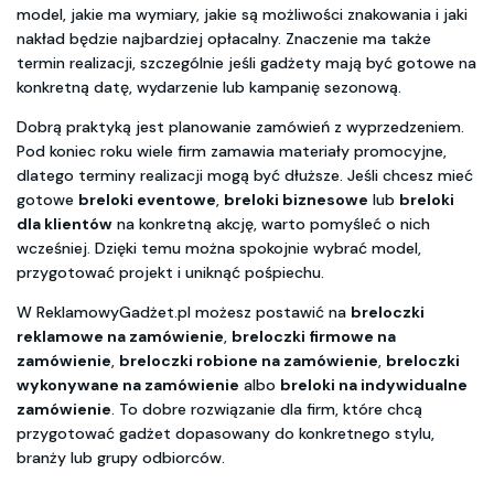
model, jakie ma wymiary, jakie są możliwości znakowania i jaki
nakład będzie najbardziej opłacalny. Znaczenie ma także
termin realizacji, szczególnie jeśli gadżety mają być gotowe na
konkretną datę, wydarzenie lub kampanię sezonową.
Dobrą praktyką jest planowanie zamówień z wyprzedzeniem.
Pod koniec roku wiele firm zamawia materiały promocyjne,
dlatego terminy realizacji mogą być dłuższe. Jeśli chcesz mieć
gotowe
breloki eventowe
,
breloki biznesowe
lub
breloki
dla klientów
na konkretną akcję, warto pomyśleć o nich
wcześniej. Dzięki temu można spokojnie wybrać model,
przygotować projekt i uniknąć pośpiechu.
W ReklamowyGadżet.pl możesz postawić na
breloczki
reklamowe na zamówienie
,
breloczki firmowe na
zamówienie
,
breloczki robione na zamówienie
,
breloczki
wykonywane na zamówienie
albo
breloki na indywidualne
zamówienie
. To dobre rozwiązanie dla firm, które chcą
przygotować gadżet dopasowany do konkretnego stylu,
branży lub grupy odbiorców.