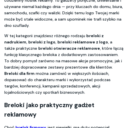
codzienny nośnik reklamy. To gadżety poręczne, uniwersalne i
używane niemal każdego dnia — przy kluczach do domu, biura,
samochodu, szafki czy walizki. Dzięki temu logo Twojej marki
może być stale widoczne, a sam upominek nie trafi szybko na
dno szuflady.
W tej kategorii znajdziesz różnego rodzaju
breloki z
nadrukiem
,
breloki z logo
,
breloki reklamowe z logo
, a
także praktyczne
breloki otwieracze reklamowe
, które łączą
funkcję klasycznego breloka z dodatkowym zastosowaniem.
To dobry pomysł zarówno na masowe akcje promocyjne, jak i
bardziej dopracowane zestawy prezentowe dla klientów.
Breloki dla firm
można zamówić w większych ilościach,
dopasować do charakteru marki i wykorzystać podczas
targów, konferencji, kampanii sprzedażowych, akcji
lojalnościowych czy spotkań biznesowych.
Breloki jako praktyczny gadżet
reklamowy
Choć
brelok firmowy
jest niewielki, ma duży potencjał