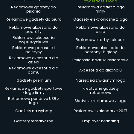
otwieracze z logo
Reklamowe gadżety do
Reklamowa odzież z logo
pisania
firmy
Reklamowe gadżety do biura
Gadżety elektroniczne z logo
Reklamowe akcesoria do
Reklamowe akcesoria do
podróży
picia
Reklamowe akcesoria
Reklamowe torby i plecaki
wypoczynkowe
Reklamowe parasole i
Reklamowe akcesoria do
peleryny
ochrony i higieny
Reklamowe akcesoria dla
Poligrafia, nadruki reklamowe
dzieci
Reklamowe akcesoria dla
Akcesoria do alkoholu
domu
Gadżety premium
Narzędzia z własnym logo
Reklamowe gadżety sportowe
Kreatywne gadżety
z logo firmy
reklamowe
Reklamowe pendrive USB z
Słodycze reklamowe z logo
logo
Gadżety na wybory
Reklamowe kalendarze 2027
Gadżety tematyczne
Employer branding