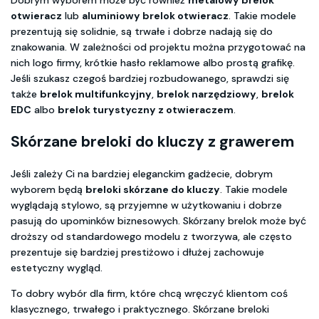
Dobrym wyborem może być również
metalowy brelok
otwieracz
lub
aluminiowy brelok otwieracz
. Takie modele
prezentują się solidnie, są trwałe i dobrze nadają się do
znakowania. W zależności od projektu można przygotować na
nich logo firmy, krótkie hasło reklamowe albo prostą grafikę.
Jeśli szukasz czegoś bardziej rozbudowanego, sprawdzi się
także
brelok multifunkcyjny
,
brelok narzędziowy
,
brelok
EDC
albo
brelok turystyczny z otwieraczem
.
Skórzane breloki do kluczy z grawerem
Jeśli zależy Ci na bardziej eleganckim gadżecie, dobrym
wyborem będą
breloki skórzane do kluczy
. Takie modele
wyglądają stylowo, są przyjemne w użytkowaniu i dobrze
pasują do upominków biznesowych. Skórzany brelok może być
droższy od standardowego modelu z tworzywa, ale często
prezentuje się bardziej prestiżowo i dłużej zachowuje
estetyczny wygląd.
To dobry wybór dla firm, które chcą wręczyć klientom coś
klasycznego, trwałego i praktycznego. Skórzane breloki