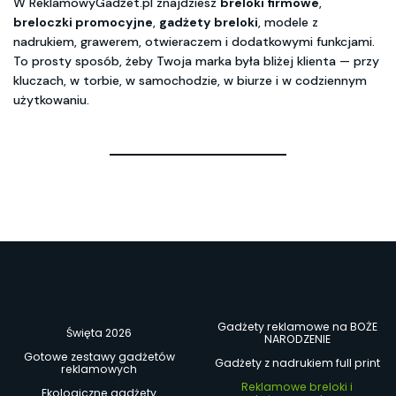
W ReklamowyGadżet.pl znajdziesz
breloki firmowe
,
breloczki promocyjne
,
gadżety breloki
, modele z
nadrukiem, grawerem, otwieraczem i dodatkowymi funkcjami.
To prosty sposób, żeby Twoja marka była bliżej klienta — przy
kluczach, w torbie, w samochodzie, w biurze i w codziennym
użytkowaniu.
Gadżety reklamowe na BOŻE
Święta 2026
NARODZENIE
Gotowe zestawy gadżetów
Gadżety z nadrukiem full print
reklamowych
Reklamowe breloki i
Ekologiczne gadżety