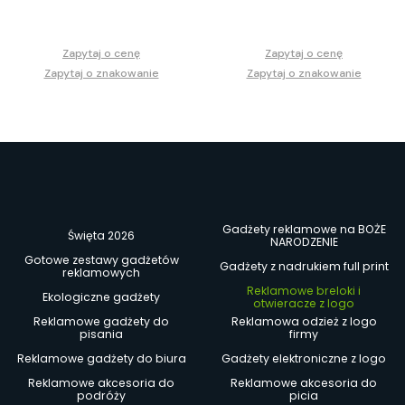
Zapytaj o cenę
Zapytaj o cenę
Zapytaj o znakowanie
Zapytaj o znakowanie
Gadżety reklamowe na BOŻE
Święta 2026
NARODZENIE
Gotowe zestawy gadżetów
Gadżety z nadrukiem full print
reklamowych
Reklamowe breloki i
Ekologiczne gadżety
otwieracze z logo
Reklamowe gadżety do
Reklamowa odzież z logo
pisania
firmy
Reklamowe gadżety do biura
Gadżety elektroniczne z logo
Reklamowe akcesoria do
Reklamowe akcesoria do
podróży
picia