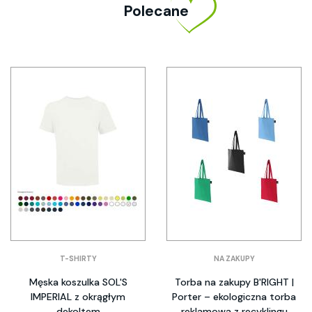
Polecane
T-SHIRTY
NA ZAKUPY
Męska koszulka SOL'S
Torba na zakupy B'RIGHT |
IMPERIAL z okrągłym
Porter – ekologiczna torba
dekoltem
reklamowa z recyklingu