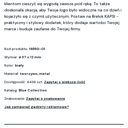
klientom cieszyć się wygodą zawsze pod ręką. To także
doskonała okazja, aby Twoje logo było widoczne na co dzień i
kojarzyło się z czymś użytecznym. Postaw na Brelok KAPSI -
praktyczny i stylowy dodatek, który dodaje wartości Twojej
marce i buduje zaufanie do Twojej firmy.
Kod produktu:
16550-01
Wymiar:
⌀ 37 x 12 mm
Kolor:
biały
Materiał:
tworzywo, metal
Dostępność: 4436 szt.
Zapytaj o większą ilość
Katalog:
Blue Collection
Znakowanie:
Zapytaj o znakowanie
Jak zamawiać gadżety reklamowe?