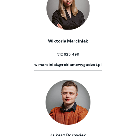
Wiktoria Marciniak
512 625 499
w.marciniak@reklamowygadzet.pl
Łukasz Borowiak