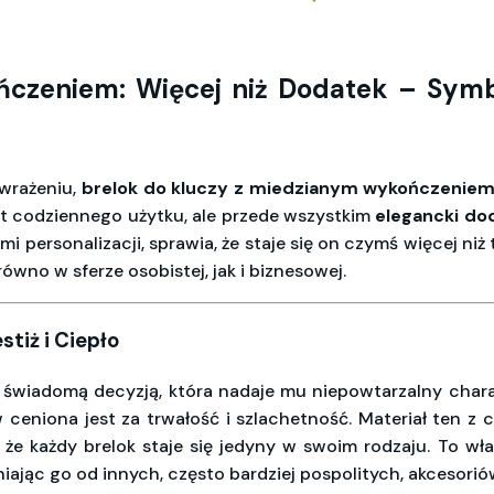
czeniem: Więcej niż Dodatek – Symbol
 wrażeniu,
brelok do kluczy z miedzianym wykończenie
but codziennego użytku, ale przede wszystkim
elegancki dod
i personalizacji, sprawia, że staje się on czymś więcej ni
ówno w sferze osobistej, jak i biznesowej.
tiż i Ciepło
świadomą decyzją, która nadaje mu niepowtarzalny charakt
ceniona jest za trwałość i szlachetność. Materiał ten z 
, że każdy brelok staje się jedyny w swoim rodzaju. To wł
niając go od innych, często bardziej pospolitych, akcesorió