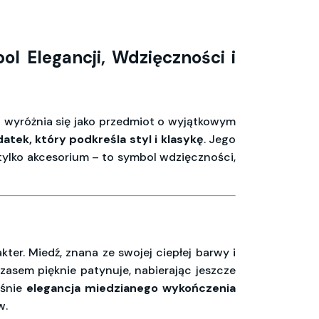
 Elegancji, Wdzięczności i
m
wyróżnia się jako przedmiot o wyjątkowym
atek, który podkreśla styl i klasykę
. Jego
ż tylko akcesorium – to symbol wdzięczności,
er. Miedź, znana ze swojej ciepłej barwy i
czasem pięknie patynuje, nabierając jeszcze
aśnie
elegancja miedzianego wykończenia
w.