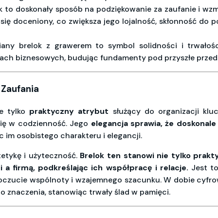
to doskonały sposób na podziękowanie za zaufanie i wzmoc
e się doceniony, co zwiększa jego lojalność, skłonność d
any brelok z grawerem to symbol solidności i trwałośc
cjach biznesowych, budując fundamenty pod przyszłe przed
 Zaufania
e tylko
praktyczny atrybut
służący do organizacji klu
 się w codzienność. Jego
elegancja sprawia, że doskonal
c im osobistego charakteru i elegancji.
tetykę i użyteczność.
Brelok ten stanowi nie tylko prakt
a firmą, podkreślając ich współpracę i relacje.
Jest to
czucie wspólnoty i wzajemnego szacunku. W dobie cyfrowej
o znaczenia, stanowiąc trwały ślad w pamięci.