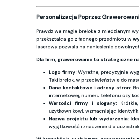
Personalizacja Poprzez Grawerowanie
Prawdziwa magia breloka z miedzianym wy
przekształca go z ładnego przedmiotu w
wy
laserowy pozwala na naniesienie dowolnych tr
Dla firm, grawerowanie to strategiczne na
Logo firmy:
Wyraźne, precyzyjnie w
Taki brelok, w przeciwieństwie do m
Dane kontaktowe i adresy stron:
Bre
internetowej, numeru telefonu czy k
Wartości firmy i slogany:
Krótkie
użytkownikowi, wzmacniając identyfik
Nazwa projektu lub wydarzenia:
Idea
wyjątkowość i znaczenie dla uczestni