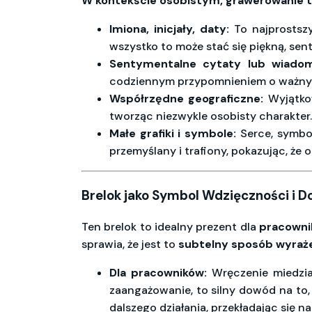
W kontekście osobistym, grawerowanie t
Imiona, inicjały, daty:
To najprostszy
wszystko to może stać się piękną, se
Sentymentalne cytaty lub wiadom
codziennym przypomnieniem o ważnyc
Współrzędne geograficzne:
Wyjątkow
tworząc niezwykle osobisty charakter.
Małe grafiki i symbole:
Serce, symbol
przemyślany i trafiony, pokazując, że
Brelok jako Symbol Wdzięczności i D
Ten brelok to idealny prezent dla
pracownik
sprawia, że jest to
subtelny sposób wyraże
Dla pracowników:
Wręczenie miedzian
zaangażowanie, to silny dowód na to, 
dalszego działania, przekładając się n