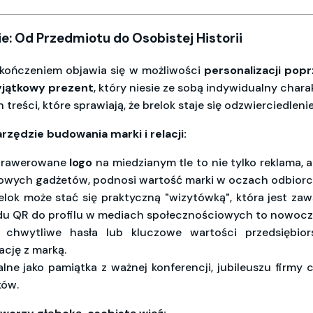
: Od Przedmiotu do Osobistej Historii
kończeniem objawia się w możliwości
personalizacji pop
jątkowy prezent
, który niesie ze sobą indywidualny chara
eści, które sprawiają, że brelok staje się odzwierciedleniem
rzędzie budowania marki i relacji:
ygrawerowane
logo
na miedzianym tle to nie tylko reklama, a
asowych gadżetów, podnosi wartość marki w oczach odbior
lok może stać się praktyczną "wizytówką", która jest za
odu QR do profilu w mediach społecznościowych to nowocz
, chwytliwe hasła lub kluczowe wartości przedsiębio
ację z marką.
lne jako pamiątka z ważnej konferencji, jubileuszu firmy 
ków.