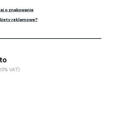
aj o znakowanie
dżety reklamowe?
to
+23% VAT)