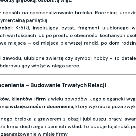
worzy głęboką, osobistą więź:
 sposób na spersonalizowanie breloka. Rocznice, urodziny
ntymentalną pamiątką.
ości:
Krótki, inspirujący cytat, fragment ulubionego 
h wartościach lub po prostu o obecności kochanych osób
e miejsca – od miejsca pierwszej randki, po dom rodzi
 zawodu, ulubione zwierzę czy symbol hobby – to detale,
 obdarowujący włożył w niego serce.
ocenienia – Budowanie Trwałych Relacji
ów, klientów i firm
z wielu powodów. Jego elegancki wyglą
nia wdzięczności i docenienia
, który wykracza poza zwyk
ego breloka z grawerem z okazji jubileuszu pracy, awan
że firma dostrzega i ceni ich wkład. To buduje lojalność, p
a zaangażowanie w misję firmy.