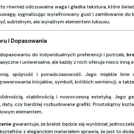
u; to również odczuwalna waga i gładka tekstura, które świa
ga uwagę, sygnalizując wyrafinowany gust i zamiłowanie do
yć subtelnym, ale wyraźnym elementem luksusu.
ru i Dopasowania
dopasowaniu do indywidualnych preferencji i potrzeb,
br
lasyczne i uniwersalne, ale każdy z nich oferuje nieco inną e
ię, spójność i ponadczasowość. Jego miękkie linie s
rawerowania inicjałów, symboli, krótkich sentencji, a takż
lidnością, stabilnością i nowoczesną estetyką. Jego g
 daty, czy bardziej rozbudowane grafiki. Prostokątny kształ
tylowym elementem.
zenie
gwarantuje, że brelok będzie się wyróżniał, jednocze
ztałtów z eleganckim materiałem sprawia, że jest to dodat