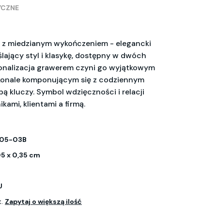
YCZNE
y z miedzianym wykończeniem - elegancki
lający styl i klasykę, dostępny w dwóch
sonalizacja grawerem czyni go wyjątkowym
konale komponującym się z codziennym
ą kluczy. Symbol wdzięczności i relacji
ami, klientami a firmą.
105-03B
05 x 0,35 cm
U
t.
Zapytaj o większą ilość