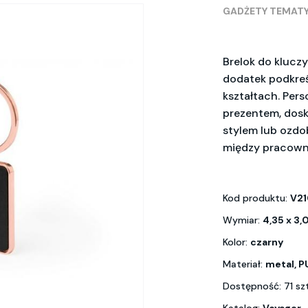
GADŻETY TEMAT
Brelok do klucz
dodatek podkreś
kształtach. Per
prezentem, dos
stylem lub ozdob
między pracownik
Kod produktu:
V2
Wymiar:
4,35 x 3,
Kolor:
czarny
Materiał:
metal, P
Dostępność: 71 sz