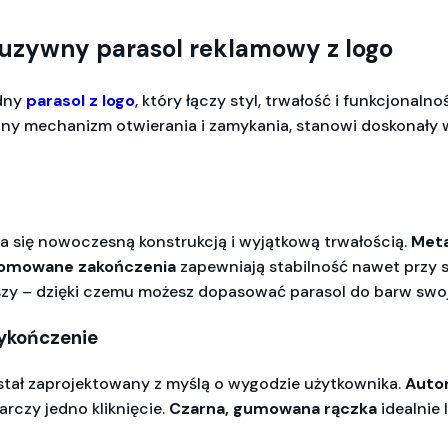
uzywny parasol reklamowy z logo
idny
parasol z logo
, który łączy styl, trwałość i funkcjon
ny mechanizm otwierania i zamykania, stanowi doskonały 
a się nowoczesną konstrukcją i wyjątkową trwałością.
Meta
omowane zakończenia
zapewniają stabilność nawet przy si
zy – dzięki czemu możesz dopasować parasol do barw swoje
wykończenie
tał zaprojektowany z myślą o wygodzie użytkownika.
Auto
arczy jedno kliknięcie.
Czarna, gumowana rączka
idealnie 