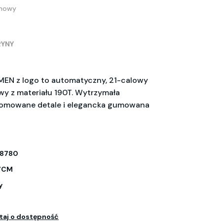
amowy
RYNY
MEN z logo to automatyczny, 21-calowy
wy z materiału 190T. Wytrzymała
hromowane detale i elegancka gumowana
8780
7CM
y
taj o dostępność