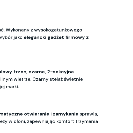
alność. Wykonany z wysokogatunkowego
wybór jako
elegancki gadżet firmowy z
lowy trzon
,
czarne, 2-sekcyjne
lnym wietrze. Czarny stelaż świetnie
j marki.
matyczne otwieranie i zamykanie
sprawia,
leży w dłoni, zapewniając komfort trzymania