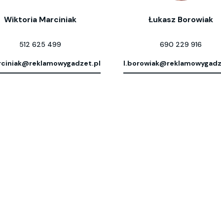
Wiktoria Marciniak
Łukasz Borowiak
512 625 499
690 229 916
ciniak@reklamowygadzet.pl
l.borowiak@reklamowygadz