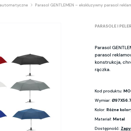
 automatyczne
Parasol GENTLEMEN – ekskluzywny parasol rekl
PARASOLE I PELE
Parasol GENTLE
parasol reklamo
konstrukcja, c
rączka.
Kod produktu:
MO
Wymiar:
Ø97X56.
Kolor:
Różne kolor
Materiał:
Metal
Dostępność:
Zapy