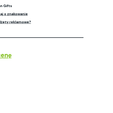
n Gifts
aj o znakowanie
dżety reklamowe?
cenę