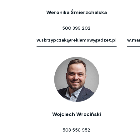
Weronika Śmierzchalska
500 399 202
w.skrzypczak@reklamowygadzet.pl
w.mar
Wojciech Wrociński
508 556 952