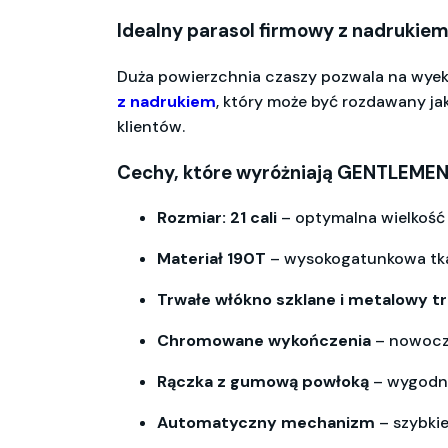
Idealny parasol firmowy z nadrukie
Duża powierzchnia czaszy pozwala na wy
z nadrukiem
, który może być rozdawany j
klientów.
Cechy, które wyróżniają GENTLEMEN
Rozmiar: 21 cali
– optymalna wielkość
Materiał 190T
– wysokogatunkowa tka
Trwałe włókno szklane i metalowy t
Chromowane wykończenia
– nowocze
Rączka z gumową powłoką
– wygodna
Automatyczny mechanizm
– szybkie