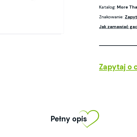
Katalog:
More Tha
Znakowanie:
Zapyt
Jak zamawiać ga
Zapytaj o 
Pełny opis