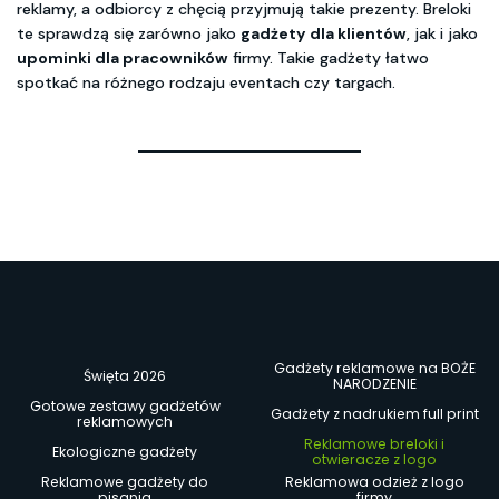
reklamy, a odbiorcy z chęcią przyjmują takie prezenty. Breloki
te sprawdzą się zarówno jako
gadżety dla klientów
, jak i jako
upominki dla pracowników
firmy. Takie gadżety łatwo
spotkać na różnego rodzaju eventach czy targach.
Gadżety reklamowe na BOŻE
Święta 2026
NARODZENIE
Gotowe zestawy gadżetów
Gadżety z nadrukiem full print
reklamowych
Reklamowe breloki i
Ekologiczne gadżety
otwieracze z logo
Reklamowe gadżety do
Reklamowa odzież z logo
pisania
firmy