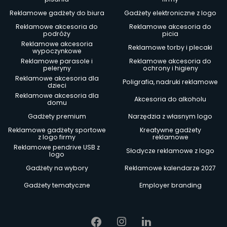
Reklamowe gadżety do biura
Gadżety elektroniczne z logo
Reklamowe akcesoria do
Reklamowe akcesoria do
podróży
picia
Reklamowe akcesoria
Reklamowe torby i plecaki
wypoczynkowe
Reklamowe parasole i
Reklamowe akcesoria do
peleryny
ochrony i higieny
Reklamowe akcesoria dla
Poligrafia, nadruki reklamowe
dzieci
Reklamowe akcesoria dla
Akcesoria do alkoholu
domu
Gadżety premium
Narzędzia z własnym logo
Reklamowe gadżety sportowe
Kreatywne gadżety
z logo firmy
reklamowe
Reklamowe pendrive USB z
Słodycze reklamowe z logo
logo
Gadżety na wybory
Reklamowe kalendarze 2027
Gadżety tematyczne
Employer branding