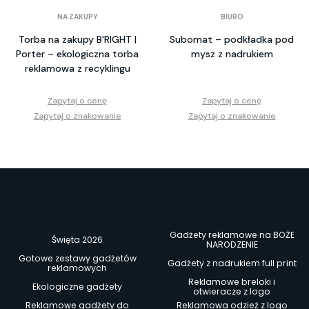
NA ZAKUPY
BIURO
Torba na zakupy B'RIGHT |
Subomat – podkładka pod
Porter – ekologiczna torba
mysz z nadrukiem
reklamowa z recyklingu
Zapytaj o cenę
Zapytaj o cenę
Zapytaj o znakowanie
Zapytaj o znakowanie
Gadżety reklamowe na BOŻE
Święta 2026
NARODZENIE
Gotowe zestawy gadżetów
Gadżety z nadrukiem full print
reklamowych
Reklamowe breloki i
Ekologiczne gadżety
otwieracze z logo
Reklamowe gadżety do
Reklamowa odzież z logo