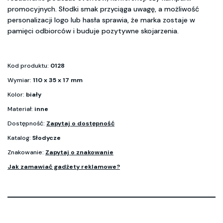
promocyjnych. Słodki smak przyciąga uwagę, a możliwość
personalizacji logo lub hasła sprawia, że marka zostaje w
pamięci odbiorców i buduje pozytywne skojarzenia.
Kod produktu:
0128
Wymiar:
110 x 35 x 17 mm
Kolor:
biały
Materiał:
inne
Dostępność:
Zapytaj o dostępność
Katalog:
Słodycze
Znakowanie:
Zapytaj o znakowanie
Jak zamawiać gadżety reklamowe?