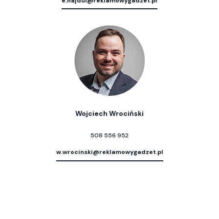
e.najdul@reklamowygadzet.pl
Wojciech Wrociński
508 556 952
w.wrocinski@reklamowygadzet.pl