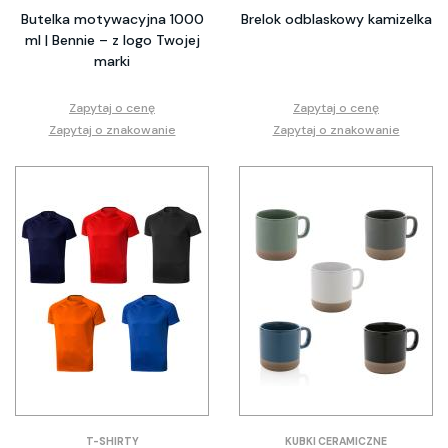
Butelka motywacyjna 1000
Brelok odblaskowy kamizelka
ml | Bennie – z logo Twojej
marki
Zapytaj o cenę
Zapytaj o cenę
Zapytaj o znakowanie
Zapytaj o znakowanie
T-SHIRTY
KUBKI CERAMICZNE