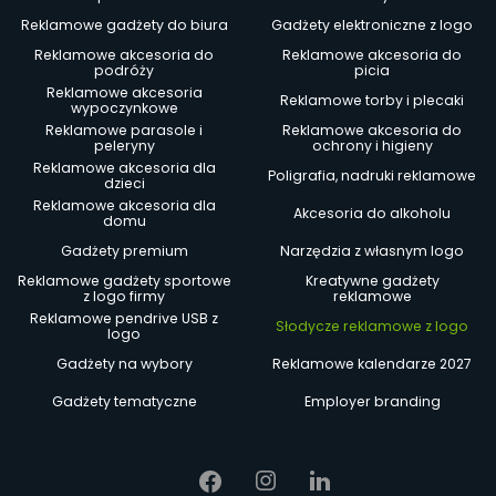
Reklamowe gadżety do biura
Gadżety elektroniczne z logo
Reklamowe akcesoria do
Reklamowe akcesoria do
podróży
picia
Reklamowe akcesoria
Reklamowe torby i plecaki
wypoczynkowe
Reklamowe parasole i
Reklamowe akcesoria do
peleryny
ochrony i higieny
Reklamowe akcesoria dla
Poligrafia, nadruki reklamowe
dzieci
Reklamowe akcesoria dla
Akcesoria do alkoholu
domu
Gadżety premium
Narzędzia z własnym logo
Reklamowe gadżety sportowe
Kreatywne gadżety
z logo firmy
reklamowe
Reklamowe pendrive USB z
Słodycze reklamowe z logo
logo
Gadżety na wybory
Reklamowe kalendarze 2027
Gadżety tematyczne
Employer branding