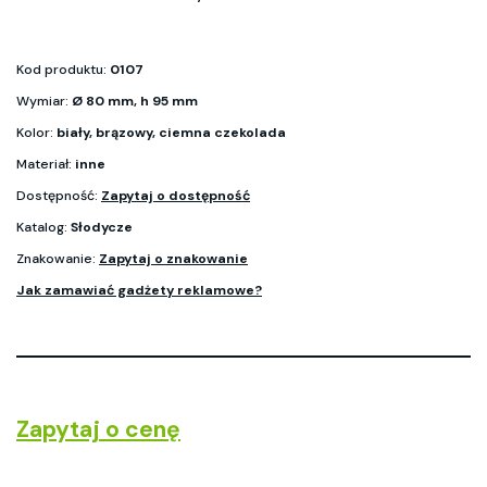
Kod produktu:
0107
Wymiar:
Ø 80 mm, h 95 mm
Kolor:
biały, brązowy, ciemna czekolada
Materiał:
inne
Dostępność:
Zapytaj o dostępność
Katalog:
Słodycze
Znakowanie:
Zapytaj o znakowanie
Jak zamawiać gadżety reklamowe?
Zapytaj o cenę