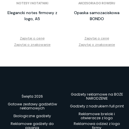
NOTESY I NOTATNIKI
AKCESORIA DO ROWERU
Elegancki notes firmowy z
Opaska samozaciskowa
logo, A5
BONDO
Zapytaj o cenę
Zapytaj o cenę
Zapytaj o znakowanie
Zapytaj o znakowanie
Gadżety reklamowe na BOŻE
Święta 2026
NARODZENIE
Gotowe zestawy gadżetów
Gadżety z nadrukiem full print
reklamowych
Reklamowe breloki i
Ekologiczne gadżety
otwieracze z logo
Reklamowe gadżety do
Reklamowa odzież z logo
pisania
firmy