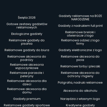
Gadżety reklamowe na BOŻE
Święta 2026
NARODZENIE
Gotowe zestawy gadżetów
Gadżety z nadrukiem full print
reklamowych
Reklamowe breloki i
Ekologiczne gadżety
otwieracze z logo
Reklamowe gadżety do
Reklamowa odzież z logo
pisania
firmy
Reklamowe gadżety do biura
Gadżety elektroniczne z logo
Reklamowe akcesoria do
Reklamowe akcesoria do
podróży
picia
Reklamowe akcesoria
Reklamowe torby i plecaki
wypoczynkowe
Reklamowe parasole i
Reklamowe akcesoria do
peleryny
ochrony i higieny
Reklamowe akcesoria dla
Poligrafia, nadruki reklamowe
dzieci
Reklamowe akcesoria dla
Akcesoria do alkoholu
domu
Gadżety premium
Narzędzia z własnym logo
Reklamowe gadżety sportowe
Kreatywne gadżety