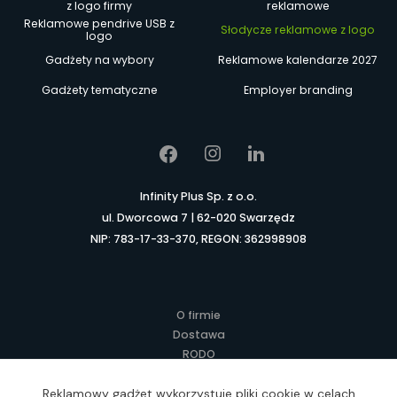
z logo firmy
reklamowe
Reklamowe pendrive USB z
Słodycze reklamowe z logo
logo
Gadżety na wybory
Reklamowe kalendarze 2027
Gadżety tematyczne
Employer branding
Infinity Plus Sp. z o.o.
ul. Dworcowa 7 | 62-020 Swarzędz
NIP: 783-17-33-370, REGON: 362998908
O firmie
Dostawa
RODO
Kontakt
Regulamin
Reklamowy gadżet wykorzystuje pliki cookie w celach