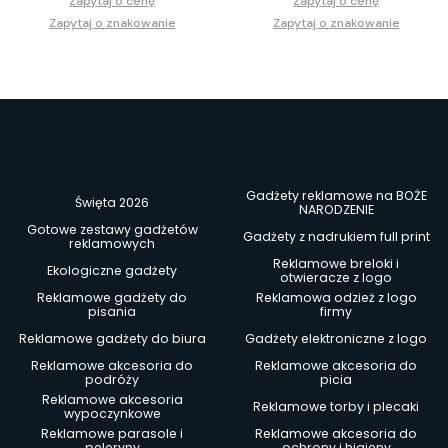
Zapytaj o cenę
Zapytaj o cenę
Zapytaj o znakowanie
Zapytaj o znakowanie
Gadżety reklamowe na BOŻE
Święta 2026
NARODZENIE
Gotowe zestawy gadżetów
Gadżety z nadrukiem full print
reklamowych
Reklamowe breloki i
Ekologiczne gadżety
otwieracze z logo
Reklamowe gadżety do
Reklamowa odzież z logo
pisania
firmy
Reklamowe gadżety do biura
Gadżety elektroniczne z logo
Reklamowe akcesoria do
Reklamowe akcesoria do
podróży
picia
Reklamowe akcesoria
Reklamowe torby i plecaki
wypoczynkowe
Reklamowe parasole i
Reklamowe akcesoria do
peleryny
ochrony i higieny