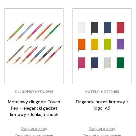
DŁUGOPISY METALOWE
NOTESY I NOTATNIKI
Metalowy długopis Touch
Elegancki notes firmowy z
Pen – elegancki gadżet
logo, A5
firmowy z funkcją touch
Zapytaj o cenę
Zapytaj o cenę
Zapytaj o znakowanie
Zapytaj o znakowanie