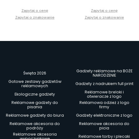
Zapytaj o cenę
Zapytaj o cenę
Zapytaj o znakowanie
Zapytaj o znakowanie
Gadżety reklamowe na BOŻE
Święta 2026
NARODZENIE
Gotowe zestawy gadżetów
Gadżety z nadrukiem full print
reklamowych
Reklamowe breloki i
Ekologiczne gadżety
otwieracze z logo
Reklamowe gadżety do
Reklamowa odzież z logo
pisania
firmy
Reklamowe gadżety do biura
Gadżety elektroniczne z logo
Reklamowe akcesoria do
Reklamowe akcesoria do
podróży
picia
Reklamowe akcesoria
Reklamowe torby i plecaki
wypoczynkowe