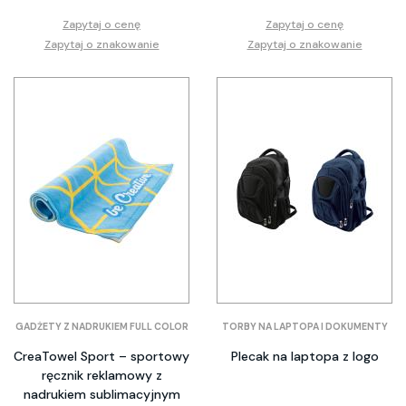
Zapytaj o cenę
Zapytaj o cenę
Zapytaj o znakowanie
Zapytaj o znakowanie
GADŻETY Z NADRUKIEM FULL COLOR
TORBY NA LAPTOPA I DOKUMENTY
CreaTowel Sport – sportowy
Plecak na laptopa z logo
ręcznik reklamowy z
nadrukiem sublimacyjnym