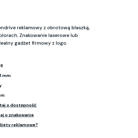
endrive reklamowy z obrotową blaszką,
olorach. Znakowanie laserowe lub
ealny gadżet firmowy z logo.
-6
 11 mm
y
um
taj o dostępność
aj o znakowanie
dżety reklamowe?