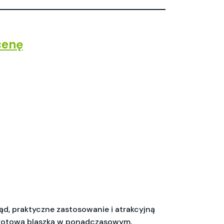
cenę
ląd, praktyczne zastosowanie i atrakcyjną
obrotową blaszką w ponadczasowym,