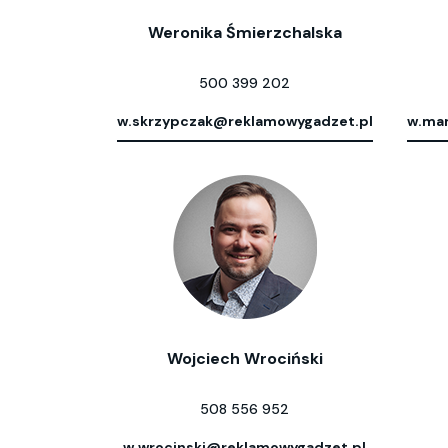
Weronika Śmierzchalska
500 399 202
w.skrzypczak@reklamowygadzet.pl
w.mar
Wojciech Wrociński
508 556 952
w.wrocinski@reklamowygadzet.pl