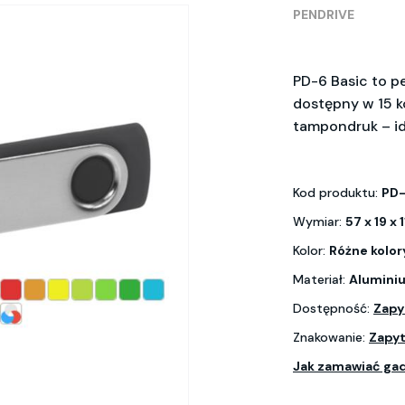
PENDRIVE
PD-6 Basic to p
dostępny w 15 k
tampondruk – id
Kod produktu:
PD
Wymiar:
57 x 19 x
Kolor:
Różne kolor
Materiał:
Alumini
Dostępność:
Zapy
Znakowanie:
Zapyt
Jak zamawiać ga