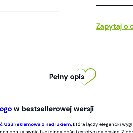
Zapytaj o 
Pełny opis
logo
w bestsellerowej wersji
ć USB reklamowa z nadrukiem
, która łączy elegancki wyg
ceniona za swoją funkcjonalność i estetyczny design. Z 