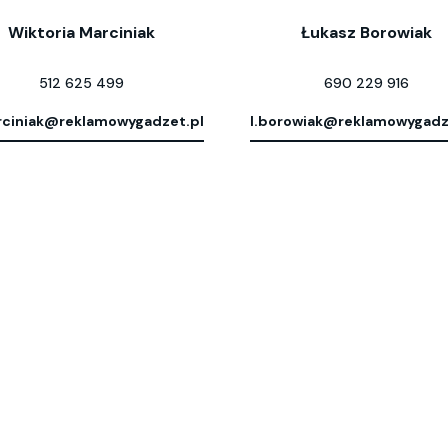
Wiktoria Marciniak
Łukasz Borowiak
512 625 499
690 229 916
ciniak@reklamowygadzet.pl
l.borowiak@reklamowygadz