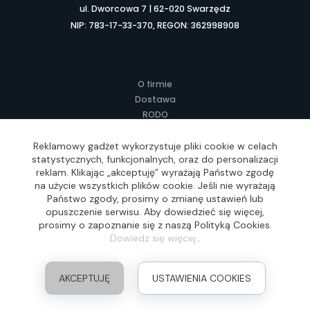
ul. Dworcowa 7 | 62-020 Swarzędz
NIP: 783-17-33-370, REGON: 362998908
O firmie
Dostawa
RODO
Kontakt
Regulamin
Reklamowy gadżet wykorzystuje pliki cookie w celach
statystycznych, funkcjonalnych, oraz do personalizacji
Lokalne Gadżety Reklamowe
reklam. Klikając „akceptuję” wyrażają Państwo zgodę
Jak zamawiać?
na użycie wszystkich plików cookie. Jeśli nie wyrażają
Słownik pojęć
Państwo zgody, prosimy o zmianę ustawień lub
FAQ
opuszczenie serwisu. Aby dowiedzieć się więcej,
prosimy o zapoznanie się z naszą Polityką Cookies.
Dowiedz się więcej.
.
Realizacja: Idea4Me.pl, Wszelkie prawa zastrzeżone
AKCEPTUJĘ
USTAWIENIA COOKIES