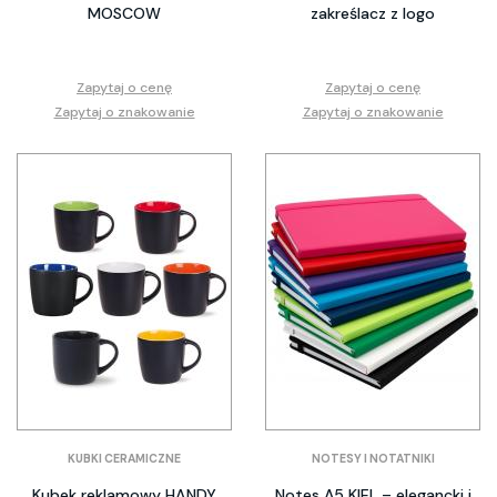
MOSCOW
zakreślacz z logo
Zapytaj o cenę
Zapytaj o cenę
Zapytaj o znakowanie
Zapytaj o znakowanie
KUBKI CERAMICZNE
NOTESY I NOTATNIKI
Kubek reklamowy HANDY
Notes A5 KIEL – elegancki i