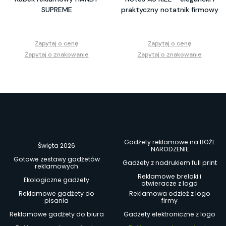
SUPREME
praktyczny notatnik firmowy
Zapytaj o cenę
Zapytaj o cenę
Zapytaj o znakowanie
Zapytaj o znakowanie
Gadżety reklamowe na BOŻE
Święta 2026
NARODZENIE
Gotowe zestawy gadżetów
Gadżety z nadrukiem full print
reklamowych
Reklamowe breloki i
Ekologiczne gadżety
otwieracze z logo
Reklamowe gadżety do
Reklamowa odzież z logo
pisania
firmy
Reklamowe gadżety do biura
Gadżety elektroniczne z logo