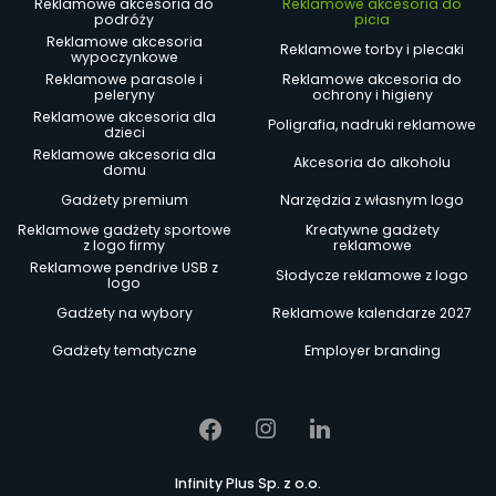
Reklamowe akcesoria do
Reklamowe akcesoria do
podróży
picia
Reklamowe akcesoria
Reklamowe torby i plecaki
wypoczynkowe
Reklamowe parasole i
Reklamowe akcesoria do
peleryny
ochrony i higieny
Reklamowe akcesoria dla
Poligrafia, nadruki reklamowe
dzieci
Reklamowe akcesoria dla
Akcesoria do alkoholu
domu
Gadżety premium
Narzędzia z własnym logo
Reklamowe gadżety sportowe
Kreatywne gadżety
z logo firmy
reklamowe
Reklamowe pendrive USB z
Słodycze reklamowe z logo
logo
Gadżety na wybory
Reklamowe kalendarze 2027
Gadżety tematyczne
Employer branding
Infinity Plus Sp. z o.o.