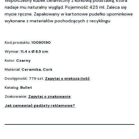
Współczesny kubek ceramiczny z korkową podstawą, która
nadaje mu naturalny wygląd. Pojemność 425 ml. Zaleca się
mycie ręczne. Zapakowany w kartonowe pudełko upominkowe
wykonane z materiałów pochodzących z recyklingu.
Kod produktu:
10090190
Wymiar:
11,4 x Ø 8,5 cm
Kolor:
Czarny
Materiał:
Ceramika, Cork
Dostępność: 779 szt.
Zapytaj o większą ilość
Katalog:
Bullet
Znakowanie:
Zapytaj o znakowanie
Jak zamawiać gadżety reklamowe?