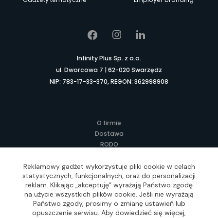
Infinity Plus Sp. z o.o.
ul. Dworcowa 7 | 62-020 Swarzędz
NIP: 783-17-33-370, REGON: 362998908
O firmie
Dostawa
RODO
Kontakt
Regulamin
Reklamowy gadżet wykorzystuje pliki cookie w celach
statystycznych, funkcjonalnych, oraz do personalizacji
Lokalne Gadżety Reklamowe
reklam. Klikając „akceptuję” wyrażają Państwo zgodę
Jak zamawiać?
na użycie wszystkich plików cookie. Jeśli nie wyrażają
Słownik pojęć
Państwo zgody, prosimy o zmianę ustawień lub
FAQ
opuszczenie serwisu. Aby dowiedzieć się więcej,