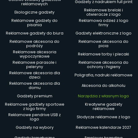
Gadżety z nadrukiem full print
reklamowych
Reklamowe breloki i
Ekologiczne gadżety
otwieracze z logo
Reklamowe gadżety do
Reklamowa odzież z logo
pisania
firmy
Reklamowe gadżety do biura
Gadżety elektroniczne z logo
Reklamowe akcesoria do
Reklamowe akcesoria do
podróży
picia
Reklamowe akcesoria
Reklamowe torby i plecaki
wypoczynkowe
Reklamowe parasole i
Reklamowe akcesoria do
peleryny
ochrony i higieny
Reklamowe akcesoria dla
Poligrafia, nadruki reklamowe
dzieci
Reklamowe akcesoria dla
Akcesoria do alkoholu
domu
Gadżety premium
Narzędzia z własnym logo
Reklamowe gadżety sportowe
Kreatywne gadżety
z logo firmy
reklamowe
Reklamowe pendrive USB z
Słodycze reklamowe z logo
logo
Gadżety na wybory
Reklamowe kalendarze 2027
Gadżety tematyczne
Employer branding