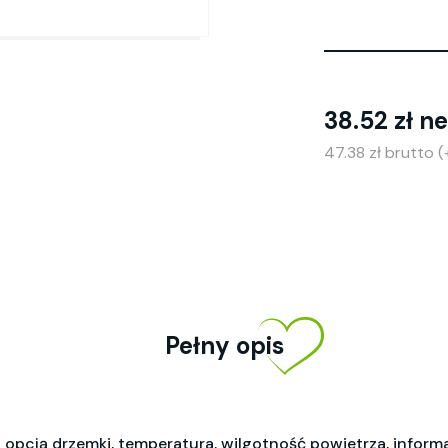
38.52 zł n
47.38 zł brutto 
Pełny opis
z opcją drzemki, temperatura, wilgotność powietrza, infor