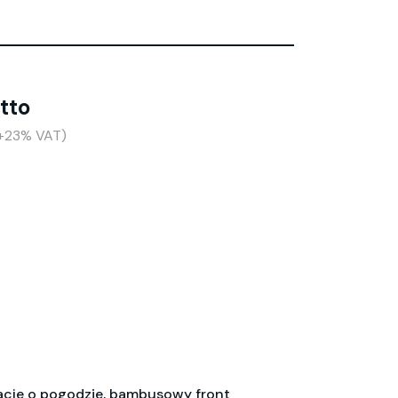
etto
(+23% VAT)
macje o pogodzie, bambusowy front