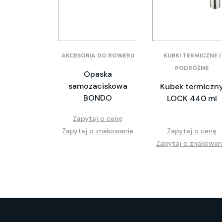
AKCESORIA DO ROWERU
KUBKI TERMICZNE I
PODRÓŻNE
Opaska
samozaciskowa
Kubek termiczn
BONDO
LOCK 440 ml
Zapytaj o cenę
Zapytaj o znakowanie
Zapytaj o cenę
Zapytaj o znakowan