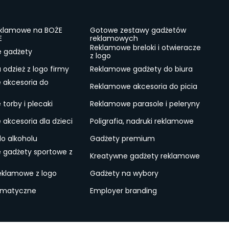
eklamowe na BOŻE
Gotowe zestawy gadżetów
E
reklamowych
Reklamowe breloki i otwieracze
e gadżety
z logo
odzież z logo firmy
Reklamowe gadżety do biura
 akcesoria do
Reklamowe akcesoria do picia
torby i plecaki
Reklamowe parasole i peleryny
akcesoria dla dzieci
Poligrafia, nadruki reklamowe
do alkoholu
Gadżety premium
 gadżety sportowe z
Kreatywne gadżety reklamowe
eklamowe z logo
Gadżety na wybory
ematyczne
Employer branding
ulamin
Lokalne Gadżety Reklamowe
Jak zamawiać?
S