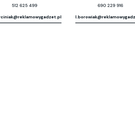
512 625 499
690 229 916
ciniak@reklamowygadzet.pl
l.borowiak@reklamowygadz