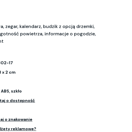
 zegar, kalendarz, budzik z opcją drzemki,
lgotność powietrza, informacje o pogodzie,
nt
302-17
13 x 2 cm
ABS, szkło
taj o dostępność
aj o znakowanie
dżety reklamowe?