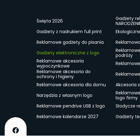
Gadżety r
Święta 2026
NARODZENI
Gadżety z nadrukiem full print
Ekologiczn
Reklamowe gadżety do pisania
Reklamowa 
Reklamowe
Gadżety elektroniczne z logo
podróży
Reklamowe akcesoria
Reklamowe 
wypoczynkowe
Reklamowe akcesoria do
Reklamowe 
ochrony i higieny
Reklamowe akcesoria dla domu
Akcesoria 
Reklamowe
Narzędzia z własnym logo
logo firmy
Reklamowe pendrive USB z logo
Słodycze r
Reklamowe kalendarze 2027
Gadżety t
O firmie
Dostawa
RODO
Kontakt
Reg