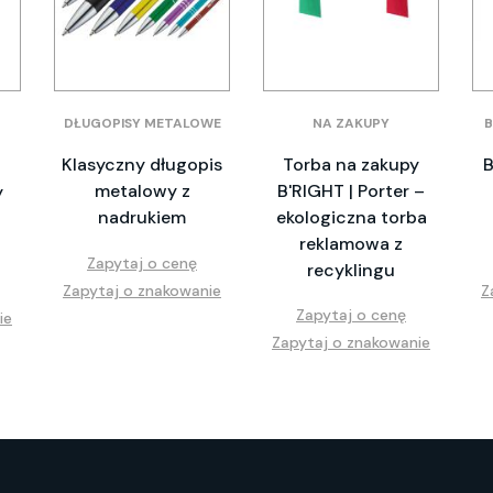
DŁUGOPISY METALOWE
NA ZAKUPY
B
Klasyczny długopis
Torba na zakupy
B
metalowy z
B'RIGHT | Porter –
y
nadrukiem
ekologiczna torba
reklamowa z
Zapytaj o cenę
recyklingu
Zapytaj o znakowanie
Z
Zapytaj o cenę
ie
Zapytaj o znakowanie