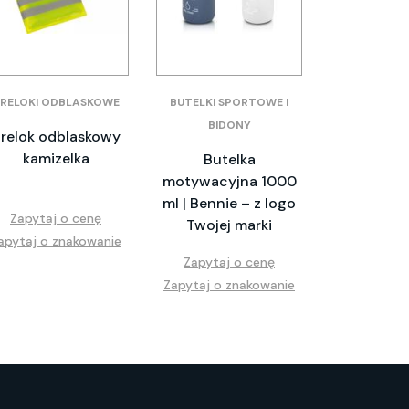
RELOKI ODBLASKOWE
BUTELKI SPORTOWE I
BIDONY
relok odblaskowy
kamizelka
Butelka
motywacyjna 1000
ml | Bennie – z logo
Zapytaj o cenę
Twojej marki
apytaj o znakowanie
Zapytaj o cenę
Zapytaj o znakowanie