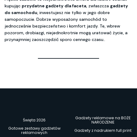
kupując
przydatne gadżety dla faceta
, zwłaszcza
gadżety
do samochodu
, inwestujesz nie tylko w jego dobre
samopoczucie. Dobrze wyposażony samochód to
jednocześnie bezpieczeństwo i komfort jazdy. Te, wbrew
pozorom, drobiazgi, niejednokrotnie mogą uratować życie, a
przynajmniej zaoszczędzić sporo cennego czasu..
Gadżety reklamowe na BOŻE
Święta 2026
NARODZENIE
Gotowe zestawy gadżetów
Gadżety z nadrukiem full print
reklamowych