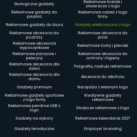
Reklamowe breloki i
Ekologiczne gadżety
otwieracze z logo
Reklamowe gadżety do
Reklamowa odzież z logo
pisania
firmy
Reklamowe gadżety do biura
Gadżety elektroniczne z logo
Reklamowe akcesoria do
Reklamowe akcesoria do
podróży
picia
Reklamowe akcesoria
Reklamowe torby i plecaki
wypoczynkowe
Reklamowe parasole i
Reklamowe akcesoria do
peleryny
ochrony i higieny
Reklamowe akcesoria dla
Poligrafia, nadruki reklamowe
dzieci
Reklamowe akcesoria dla
Akcesoria do alkoholu
domu
Gadżety premium
Narzędzia z własnym logo
Reklamowe gadżety sportowe
Kreatywne gadżety
z logo firmy
reklamowe
Reklamowe pendrive USB z
Słodycze reklamowe z logo
logo
Gadżety na wybory
Reklamowe kalendarze 2027
Gadżety tematyczne
Employer branding