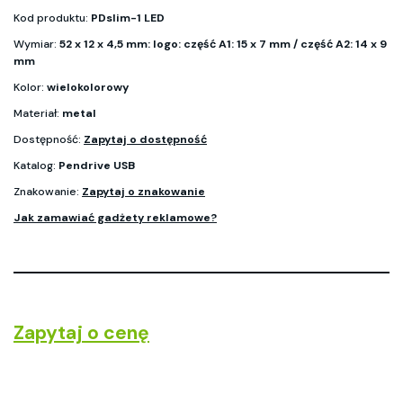
Kod produktu:
PDslim-1 LED
Wymiar:
52 x 12 x 4,5 mm: logo: część A1: 15 x 7 mm / część A2: 14 x 9
mm
Kolor:
wielokolorowy
Materiał:
metal
Dostępność:
Zapytaj o dostępność
Katalog:
Pendrive USB
Znakowanie:
Zapytaj o znakowanie
Jak zamawiać gadżety reklamowe?
Zapytaj o cenę