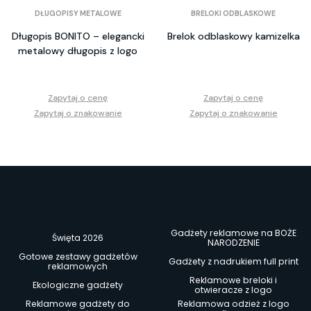
DŁUGOPISY METALOWE
BRELOKI ODBLASKOWE
Długopis BONITO – elegancki
Brelok odblaskowy kamizelka
metalowy długopis z logo
Zapytaj o cenę
Zapytaj o cenę
Zapytaj o znakowanie
Zapytaj o znakowanie
Gadżety reklamowe na BOŻE
Święta 2026
NARODZENIE
Gotowe zestawy gadżetów
Gadżety z nadrukiem full print
reklamowych
Reklamowe breloki i
Ekologiczne gadżety
otwieracze z logo
Reklamowe gadżety do
Reklamowa odzież z logo