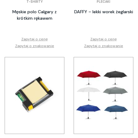
T-SHIRTY
PLECAKI
Męskie polo Calgary z
DAFFY – lekki worek żeglarski
krótkim rękawem
Zapytaj o cenę
Zapytaj o cenę
Zapytaj o znakowanie
Zapytaj o znakowanie