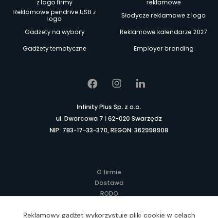
z logo firmy
reklamowe
Reklamowe pendrive USB z
Słodycze reklamowe z logo
logo
Gadżety na wybory
Reklamowe kalendarze 2027
Gadżety tematyczne
Employer branding
Infinity Plus Sp. z o.o.
ul. Dworcowa 7 | 62-020 Swarzędz
NIP: 783-17-33-370, REGON: 362998908
O firmie
Dostawa
RODO
Kontakt
Regulamin
Reklamowy gadżet wykorzystuje pliki cookie w celach