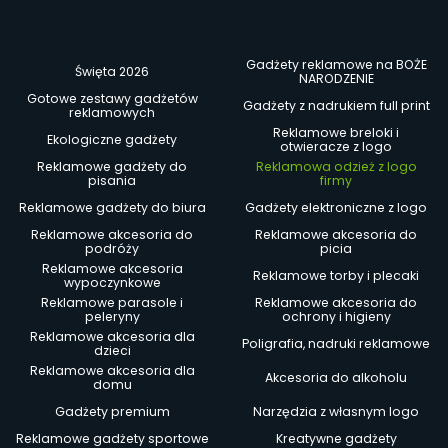
Gadżety reklamowe na BOŻE
Święta 2026
NARODZENIE
Gotowe zestawy gadżetów
Gadżety z nadrukiem full print
reklamowych
Reklamowe breloki i
Ekologiczne gadżety
otwieracze z logo
Reklamowe gadżety do
Reklamowa odzież z logo
pisania
firmy
Reklamowe gadżety do biura
Gadżety elektroniczne z logo
Reklamowe akcesoria do
Reklamowe akcesoria do
podróży
picia
Reklamowe akcesoria
Reklamowe torby i plecaki
wypoczynkowe
Reklamowe parasole i
Reklamowe akcesoria do
peleryny
ochrony i higieny
Reklamowe akcesoria dla
Poligrafia, nadruki reklamowe
dzieci
Reklamowe akcesoria dla
Akcesoria do alkoholu
domu
Gadżety premium
Narzędzia z własnym logo
Reklamowe gadżety sportowe
Kreatywne gadżety