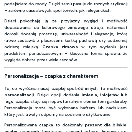
podejściem do mody. Dzięki temu pasuje do różnych stylizacji
– zarówno casualowych, sportowych, jak i eleganckich.
Dzieci pokochają ją za przyjazny wygląd i możliwość
dopasowania do kolorowego zimowego stroju, natomiast
dorośli docenią prostotę, uniwersalność i elegancję, którą
łatwo zestawić z płaszczem, kurtką puchową czy codzienną
odzieżą miejską.
Czapka zimowa
w tym wydaniu jest
produktem ponadczasowym – klasyczna forma sprawia, że
wygląda dobrze przez wiele sezonów.
Personalizacja – czapka z charakterem
To, co wyróżnia naszą czapkę spośród innych, to możliwość
personalizacji
. Dzięki opcji dodania
imienia, inicjałów lub
logo
, czapka staje się niepowtarzalnym elementem garderoby.
Personalizacja może być wykonana haftem lub nadrukiem,
który jest trwały i odporny na codzienne użytkowanie.
Personalizowana czapka to doskonały
prezent dla bliskiej
osoby
, upominek świąteczny, element odzieży firmowej czy