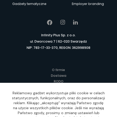
Gadżety tematyczne
Employer branding
Infinity Plus Sp. z o.o.
ul. Dworcowa 7 | 62-020 Swarzędz
NIP: 783-17-33-370, REGON: 362998908
O firmie
Dostawa
RODO
Kontakt
Reklamowy gadżet wykorzystuje pliki cookie w celach
Regulamin
statystycznych, funkcjonalnych, oraz do personalizacji
Lokalne Gadżety Reklamowe
reklam. Klikając „akceptuję” wyrażają Państwo zgodę
Jak zamawiać?
na użycie wszystkich plików cookie. Jeśli nie wyrażają
Słownik pojęć
Państwo zgody, prosimy o zmianę ustawień lub
FAQ