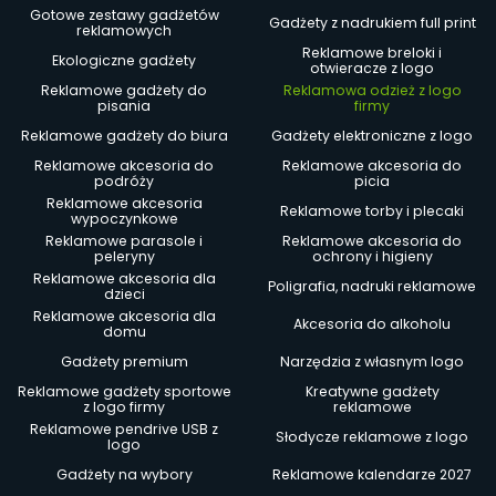
Gotowe zestawy gadżetów
Gadżety z nadrukiem full print
reklamowych
Reklamowe breloki i
Ekologiczne gadżety
otwieracze z logo
Reklamowe gadżety do
Reklamowa odzież z logo
pisania
firmy
Reklamowe gadżety do biura
Gadżety elektroniczne z logo
Reklamowe akcesoria do
Reklamowe akcesoria do
podróży
picia
Reklamowe akcesoria
Reklamowe torby i plecaki
wypoczynkowe
Reklamowe parasole i
Reklamowe akcesoria do
peleryny
ochrony i higieny
Reklamowe akcesoria dla
Poligrafia, nadruki reklamowe
dzieci
Reklamowe akcesoria dla
Akcesoria do alkoholu
domu
Gadżety premium
Narzędzia z własnym logo
Reklamowe gadżety sportowe
Kreatywne gadżety
z logo firmy
reklamowe
Reklamowe pendrive USB z
Słodycze reklamowe z logo
logo
Gadżety na wybory
Reklamowe kalendarze 2027