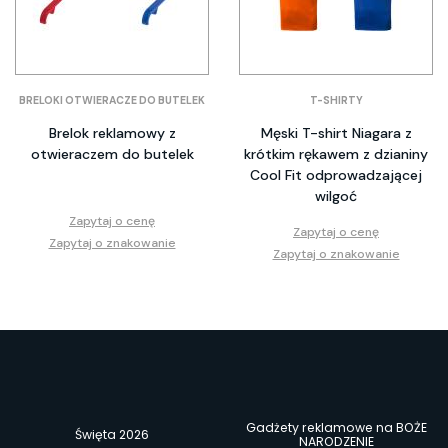
BRELOKI OTWIERACZE DO BUTELEK
T-SHIRTY
Brelok reklamowy z
Męski T-shirt Niagara z
otwieraczem do butelek
krótkim rękawem z dzianiny
Cool Fit odprowadzającej
wilgoć
Zapytaj o cenę
Zapytaj o cenę
Zapytaj o znakowanie
Zapytaj o znakowanie
Gadżety reklamowe na BOŻE
Święta 2026
NARODZENIE