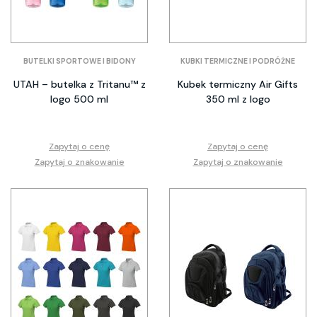
BUTELKI SPORTOWE I BIDONY
KUBKI TERMICZNE I PODRÓŻNE
UTAH – butelka z Tritanu™ z
Kubek termiczny Air Gifts
logo 500 ml
350 ml z logo
Zapytaj o cenę
Zapytaj o cenę
Zapytaj o znakowanie
Zapytaj o znakowanie