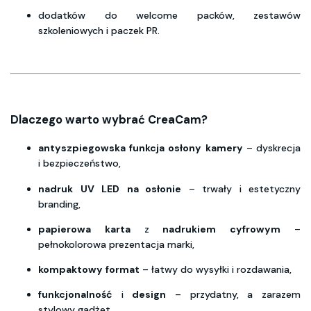
dodatków do welcome packów, zestawów
szkoleniowych i
paczek PR.
Dlaczego warto wybrać CreaCam?
antyszpiegowska
funkcja
osłony
kamery
–
dyskrecja
i bezpieczeństwo,
nadruk
UV
LED
na osłonie
– trwały i
estetyczny
branding,
papierowa
karta
z
nadrukiem
cyfrowym
–
pełnokolorowa prezentacja marki,
kompaktowy
format
– łatwy do wysyłki i
rozdawania,
funkcjonalność
i
design
– przydatny, a
zarazem
stylowy gadżet,