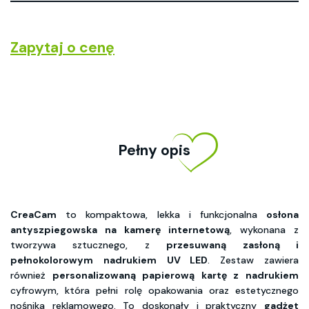
Zapytaj o cenę
Pełny opis
CreaCam
to kompaktowa, lekka i funkcjonalna
osłona
antyszpiegowska na kamerę internetową
, wykonana z
tworzywa sztucznego, z
przesuwaną zasłoną i
pełnokolorowym
nadrukiem
UV LED
. Zestaw zawiera
również
personalizowaną
papierową
kartę
z
nadrukiem
cyfrowym
, która pełni rolę opakowania oraz estetycznego
nośnika reklamowego. To doskonały i praktyczny
gadżet