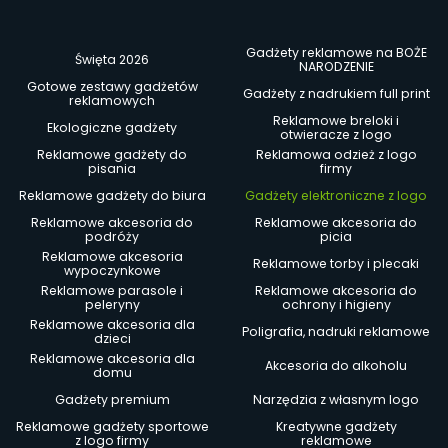
Gadżety reklamowe na BOŻE
Święta 2026
NARODZENIE
Gotowe zestawy gadżetów
Gadżety z nadrukiem full print
reklamowych
Reklamowe breloki i
Ekologiczne gadżety
otwieracze z logo
Reklamowe gadżety do
Reklamowa odzież z logo
pisania
firmy
Reklamowe gadżety do biura
Gadżety elektroniczne z logo
Reklamowe akcesoria do
Reklamowe akcesoria do
podróży
picia
Reklamowe akcesoria
Reklamowe torby i plecaki
wypoczynkowe
Reklamowe parasole i
Reklamowe akcesoria do
peleryny
ochrony i higieny
Reklamowe akcesoria dla
Poligrafia, nadruki reklamowe
dzieci
Reklamowe akcesoria dla
Akcesoria do alkoholu
domu
Gadżety premium
Narzędzia z własnym logo
Reklamowe gadżety sportowe
Kreatywne gadżety
z logo firmy
reklamowe