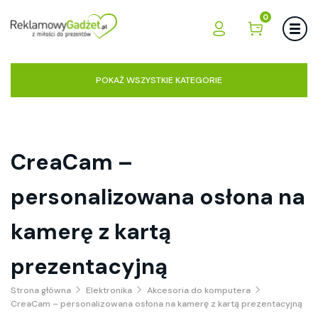
0
POKAŻ WSZYSTKIE KATEGORIE
CreaCam –
personalizowana osłona na
kamerę z kartą
prezentacyjną
Strona główna
Elektronika
Akcesoria do komputera
CreaCam – personalizowana osłona na kamerę z kartą prezentacyjną