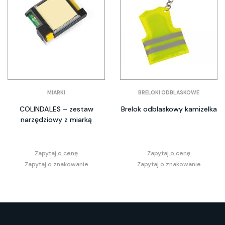
MIARKI
BRELOKI ODBLASKOWE
COLINDALES – zestaw
Brelok odblaskowy kamizelka
narzędziowy z miarką
Zapytaj o cenę
Zapytaj o cenę
Zapytaj o znakowanie
Zapytaj o znakowanie