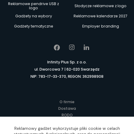
Reklamowe pendrive USB z
Słodycze reklamowe z logo
logo
Gadżety na wybory
Reklamowe kalendarze 2027
Gadżety tematyczne
Employer branding
Infinity Plus Sp. z o.o.
ul. Dworcowa 7 | 62-020 Swarzędz
NIP: 783-17-33-370, REGON: 362998908
O firmie
Dostawa
RODO
Kontakt
Reklamowy gadżet wykorzystuje pliki cookie w celach
Regulamin