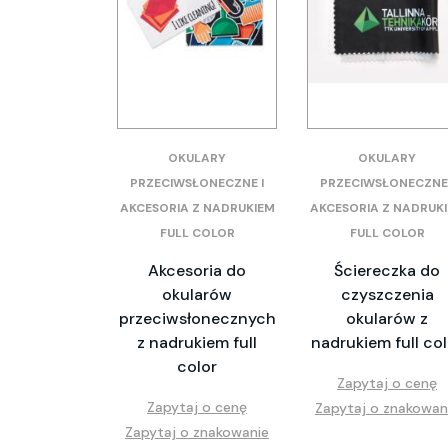
OKULARY
OKULARY
PRZECIWSŁONECZNE I
PRZECIWSŁONECZNE 
AKCESORIA Z NADRUKIEM
AKCESORIA Z NADRUK
FULL COLOR
FULL COLOR
Akcesoria do
Ściereczka do
okularów
czyszczenia
przeciwsłonecznych
okularów z
z nadrukiem full
nadrukiem full col
color
Zapytaj o cenę
Zapytaj o cenę
Zapytaj o znakowan
Zapytaj o znakowanie