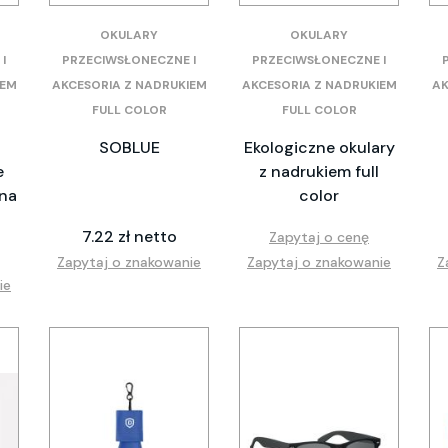
OKULARY
OKULARY
I
PRZECIWSŁONECZNE I
PRZECIWSŁONECZNE I
IEM
AKCESORIA Z NADRUKIEM
AKCESORIA Z NADRUKIEM
AK
FULL COLOR
FULL COLOR
SOBLUE
Ekologiczne okulary
e
z nadrukiem full
 na
color
7.22 zł netto
Zapytaj o cenę
Zapytaj o znakowanie
Zapytaj o znakowanie
Z
ie