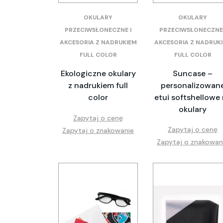
OKULARY
OKULARY
PRZECIWSŁONECZNE I
PRZECIWSŁONECZNE 
AKCESORIA Z NADRUKIEM
AKCESORIA Z NADRUK
FULL COLOR
FULL COLOR
Ekologiczne okulary
Suncase –
z nadrukiem full
personalizowan
color
etui softshellowe
okulary
Zapytaj o cenę
Zapytaj o cenę
Zapytaj o znakowanie
Zapytaj o znakowan