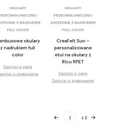
OKULARY
OKULARY
PRZECIWSŁONECZNE I
PRZECIWSŁONECZNE I
CESORIA Z NADRUKIEM
AKCESORIA Z NADRUKIEM
FULL COLOR
FULL COLOR
ambusowe okulary
CreaFelt Sun –
z nadrukiem full
personalizowane
color
etui na okulary z
filcu RPET
Zapytaj o cenę
Zapytaj o cenę
apytaj o znakowanie
Zapytaj o znakowanie
z
2