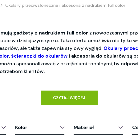
Okulary przeciwsłoneczne i akcesoria z nadrukiem full color
ejmują
gadżety z nadrukiem full color
z nowoczesnymi prze
topie w dzisiejszym rynku. Taka oferta umożliwia nie tylko 
cesoriów, ale także zapewnia stylowy wygląd.
Okulary prze
olor
,
ściereczki do okularów
i
akcesoria do okularów
są p
 można spersonalizować z przejściami tonalnymi, by odpow
otrzebom klientów.
CZYTAJ WIĘCEJ
Kolor
Materiał
C