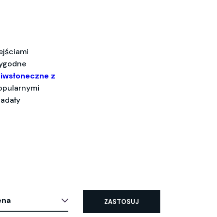
jściami
wygodne
ciwsłoneczne z
opularnymi
iadały
ena
ZASTOSUJ