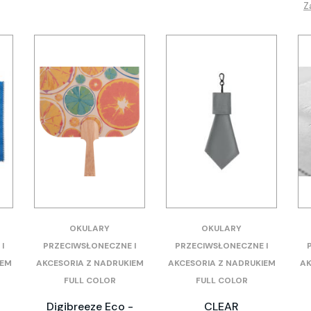
Z
OKULARY
OKULARY
I
PRZECIWSŁONECZNE I
PRZECIWSŁONECZNE I
IEM
AKCESORIA Z NADRUKIEM
AKCESORIA Z NADRUKIEM
AK
FULL COLOR
FULL COLOR
Digibreeze Eco -
CLEAR