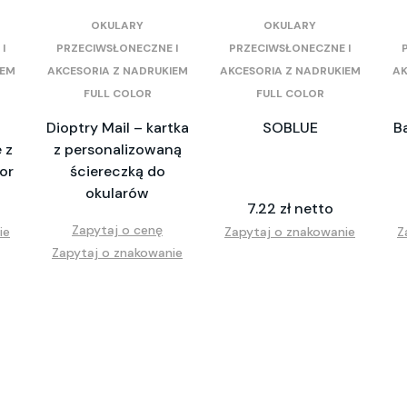
OKULARY
OKULARY
I
PRZECIWSŁONECZNE I
PRZECIWSŁONECZNE I
IEM
AKCESORIA Z NADRUKIEM
AKCESORIA Z NADRUKIEM
AK
FULL COLOR
FULL COLOR
Dioptry Mail – kartka
SOBLUE
B
 z
z personalizowaną
or
ściereczką do
okularów
7.22 zł netto
Zapytaj o cenę
ie
Zapytaj o znakowanie
Z
Zapytaj o znakowanie