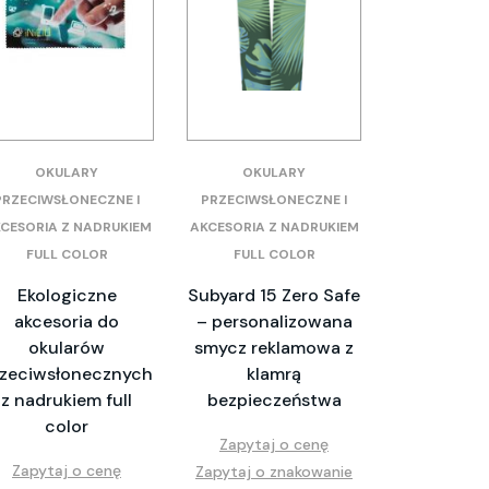
OKULARY
OKULARY
PRZECIWSŁONECZNE I
PRZECIWSŁONECZNE I
CESORIA Z NADRUKIEM
AKCESORIA Z NADRUKIEM
FULL COLOR
FULL COLOR
Ekologiczne
Subyard 15 Zero Safe
akcesoria do
– personalizowana
okularów
smycz reklamowa z
zeciwsłonecznych
klamrą
z nadrukiem full
bezpieczeństwa
color
Zapytaj o cenę
Zapytaj o cenę
Zapytaj o znakowanie