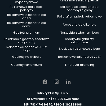
Reklamowe torby i plecaki
wypoczynkowe
Reklamowe parasole i
Reklamowe akcesoria do
peleryny
ochrony i higieny
Reklamowe akcesoria dla
Poligrafia, nadruki reklamowe
dzieci
Reklamowe akcesoria dla
Akcesoria do alkoholu
domu
Gadżety premium
Narzędzia z własnym logo
Reklamowe gadżety sportowe
Kreatywne gadżety
z logo firmy
reklamowe
Reklamowe pendrive USB z
Słodycze reklamowe z logo
logo
Gadżety na wybory
Reklamowe kalendarze 2027
Gadżety tematyczne
Employer branding
Infinity Plus Sp. z o.o.
ul. Dworcowa 7 | 62-020 Swarzędz
NIP: 783-17-33-370, REGON: 362998908