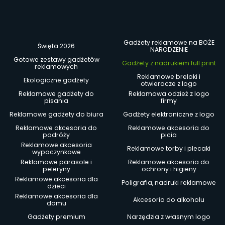
Gadżety reklamowe na BOŻE
Święta 2026
NARODZENIE
Gotowe zestawy gadżetów
Gadżety z nadrukiem full print
reklamowych
Reklamowe breloki i
Ekologiczne gadżety
otwieracze z logo
Reklamowe gadżety do
Reklamowa odzież z logo
pisania
firmy
Reklamowe gadżety do biura
Gadżety elektroniczne z logo
Reklamowe akcesoria do
Reklamowe akcesoria do
podróży
picia
Reklamowe akcesoria
Reklamowe torby i plecaki
wypoczynkowe
Reklamowe parasole i
Reklamowe akcesoria do
peleryny
ochrony i higieny
Reklamowe akcesoria dla
Poligrafia, nadruki reklamowe
dzieci
Reklamowe akcesoria dla
Akcesoria do alkoholu
domu
Gadżety premium
Narzędzia z własnym logo