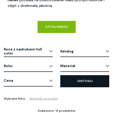
flaneli
pozwala na odwzorowanie realistycznych kolorów i
zdjęć z doskonałą jakością.
CZYTAJ WIĘCEJ
Koce z nadrukiem full
Katalog
color
Kolor
Materiał
Cena
ZASTOSUJ
Wybrane filtry:
Wyczyść wszystko
Znaleziono: 13 produktów