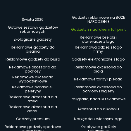
Gadżety reklamowe na BOŻE
Święta 2026
NARODZENIE
Gotowe zestawy gadżetów
Gadżety z nadrukiem full print
reklamowych
Reklamowe breloki i
Ekologiczne gadżety
otwieracze z logo
Reklamowe gadżety do
Reklamowa odzież z logo
pisania
firmy
Reklamowe gadżety do biura
Gadżety elektroniczne z logo
Reklamowe akcesoria do
Reklamowe akcesoria do
podróży
picia
Reklamowe akcesoria
Reklamowe torby i plecaki
wypoczynkowe
Reklamowe parasole i
Reklamowe akcesoria do
peleryny
ochrony i higieny
Reklamowe akcesoria dla
Poligrafia, nadruki reklamowe
dzieci
Reklamowe akcesoria dla
Akcesoria do alkoholu
domu
Gadżety premium
Narzędzia z własnym logo
Reklamowe gadżety sportowe
Kreatywne gadżety
z logo firmy
reklamowe