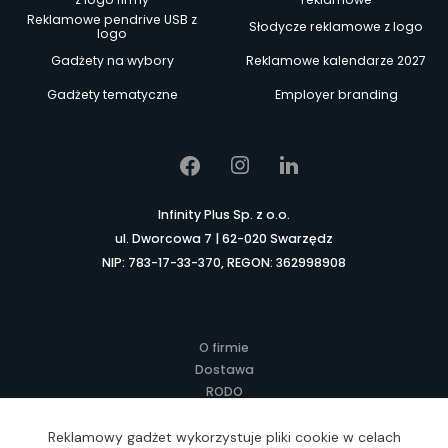
Reklamowe pendrive USB z
Słodycze reklamowe z logo
logo
Gadżety na wybory
Reklamowe kalendarze 2027
Gadżety tematyczne
Employer branding
Infinity Plus Sp. z o.o.
ul. Dworcowa 7 | 62-020 Swarzędz
NIP: 783-17-33-370, REGON: 362998908
O firmie
Dostawa
RODO
Kontakt
Regulamin
Reklamowy gadżet wykorzystuje pliki cookie w celach