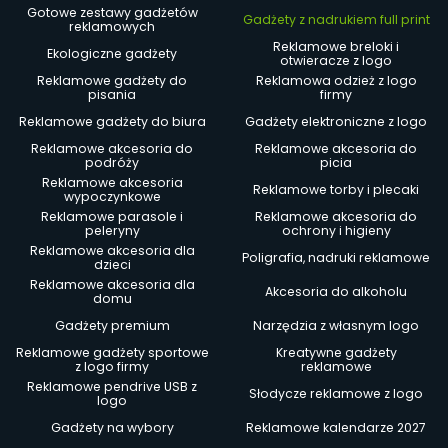
Gotowe zestawy gadżetów
Gadżety z nadrukiem full print
reklamowych
Reklamowe breloki i
Ekologiczne gadżety
otwieracze z logo
Reklamowe gadżety do
Reklamowa odzież z logo
pisania
firmy
Reklamowe gadżety do biura
Gadżety elektroniczne z logo
Reklamowe akcesoria do
Reklamowe akcesoria do
podróży
picia
Reklamowe akcesoria
Reklamowe torby i plecaki
wypoczynkowe
Reklamowe parasole i
Reklamowe akcesoria do
peleryny
ochrony i higieny
Reklamowe akcesoria dla
Poligrafia, nadruki reklamowe
dzieci
Reklamowe akcesoria dla
Akcesoria do alkoholu
domu
Gadżety premium
Narzędzia z własnym logo
Reklamowe gadżety sportowe
Kreatywne gadżety
z logo firmy
reklamowe
Reklamowe pendrive USB z
Słodycze reklamowe z logo
logo
Gadżety na wybory
Reklamowe kalendarze 2027