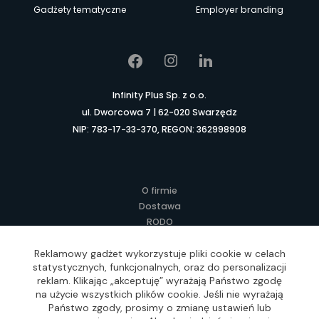
Gadżety tematyczne
Employer branding
Infinity Plus Sp. z o.o.
ul. Dworcowa 7 | 62-020 Swarzędz
NIP: 783-17-33-370, REGON: 362998908
O firmie
Dostawa
RODO
Kontakt
Regulamin
Reklamowy gadżet wykorzystuje pliki cookie w celach
statystycznych, funkcjonalnych, oraz do personalizacji
Lokalne Gadżety Reklamowe
reklam. Klikając „akceptuję” wyrażają Państwo zgodę
Jak zamawiać?
na użycie wszystkich plików cookie. Jeśli nie wyrażają
Słownik pojęć
Państwo zgody, prosimy o zmianę ustawień lub
FAQ