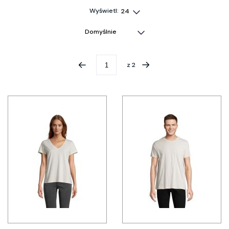
Wyświetl:
z
2