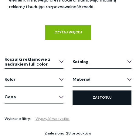
element firmowego dress code’u, stanowiąc mobilną
reklamę i budując rozpoznawalność marki.
CZYTAJ WIĘCEJ
Koszulki reklamowe z
Katalog
nadrukiem full color
Kolor
Materiał
Cena
ZASTOSUJ
Wybrane filtry:
Wyczyść wszystko
Znaleziono: 28 produktów