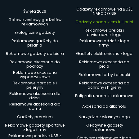
Gadżety reklamowe na BOŻE
Święta 2026
NARODZENIE
Gotowe zestawy gadżetów
Gadżety z nadrukiem full print
reklamowych
Reklamowe breloki i
Ekologiczne gadżety
otwieracze z logo
Reklamowe gadżety do
Reklamowa odzież z logo
pisania
firmy
Reklamowe gadżety do biura
Gadżety elektroniczne z logo
Reklamowe akcesoria do
Reklamowe akcesoria do
podróży
picia
Reklamowe akcesoria
Reklamowe torby i plecaki
wypoczynkowe
Reklamowe parasole i
Reklamowe akcesoria do
peleryny
ochrony i higieny
Reklamowe akcesoria dla
Poligrafia, nadruki reklamowe
dzieci
Reklamowe akcesoria dla
Akcesoria do alkoholu
domu
Gadżety premium
Narzędzia z własnym logo
Reklamowe gadżety sportowe
Kreatywne gadżety
z logo firmy
reklamowe
Reklamowe pendrive USB z
Słodycze reklamowe z logo