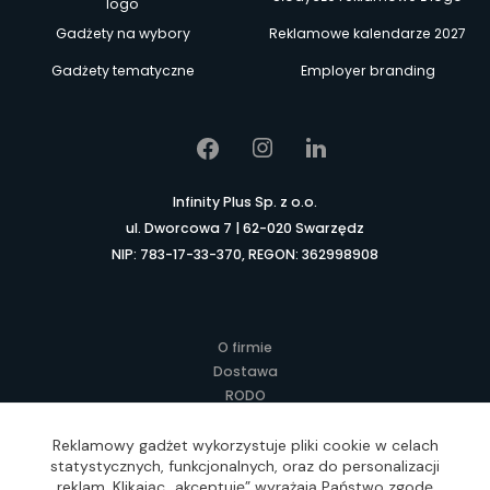
logo
Gadżety na wybory
Reklamowe kalendarze 2027
Gadżety tematyczne
Employer branding
Infinity Plus Sp. z o.o.
ul. Dworcowa 7 | 62-020 Swarzędz
NIP: 783-17-33-370, REGON: 362998908
O firmie
Dostawa
RODO
Kontakt
Regulamin
Reklamowy gadżet wykorzystuje pliki cookie w celach
statystycznych, funkcjonalnych, oraz do personalizacji
Lokalne Gadżety Reklamowe
reklam. Klikając „akceptuję” wyrażają Państwo zgodę