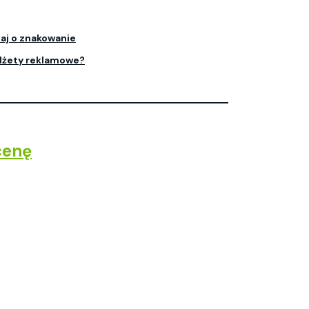
aj o znakowanie
dżety reklamowe?
cenę