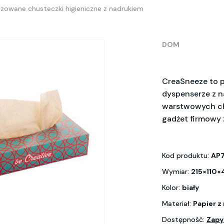
zowane chusteczki higieniczne z nadrukiem
DOM
CreaSneeze to p
dyspenserze z na
warstwowych chu
gadżet firmowy 
Kod produktu:
AP7
Wymiar:
215×110
Kolor:
biały
Materiał:
Papier z
Dostępność:
Zapy