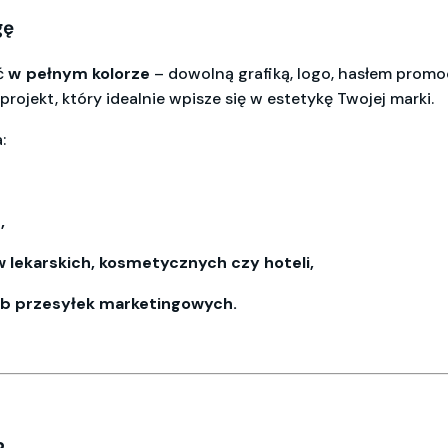
gę
ć
w
pełnym
kolorze
– dowolną grafiką, logo, hasłem pro
rojekt, który idealnie wpisze się w estetykę Twojej marki.
:
,
 lekarskich, kosmetycznych czy hoteli,
ub przesyłek marketingowych.