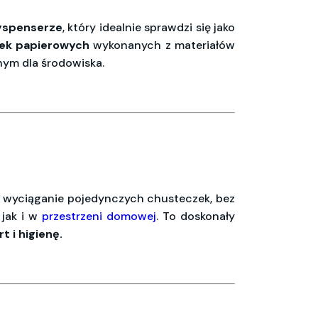
yspenserze
, który idealnie sprawdzi się jako
ek
papierowych
wykonanych z materiałów
nym dla środowiska.
we wyciąganie pojedynczych chusteczek, bez
, jak i w
przestrzeni domowej
. To doskonały
t i higienę
.