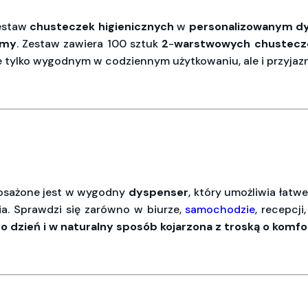
zestaw
chusteczek
higienicznych
w
personalizowanym
d
rmy
. Zestaw zawiera 100 sztuk
2
-
warstwowych
chustecz
e tylko wygodnym w codziennym użytkowaniu, ale i przyjaz
sażone jest w wygodny
dyspenser
, który umożliwia łat
a. Sprawdzi się zarówno w biurze,
samochodzie
, recepcji
co
dzień
i w naturalny sposób kojarzona z troską o komfor