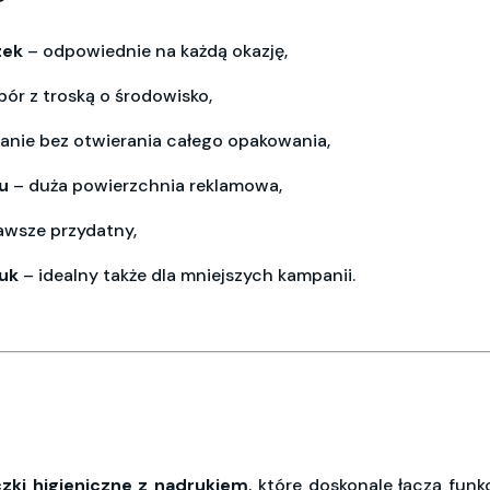
?
zek
–
odpowiednie na każdą okazję,
bór z
troską o środowisko,
wanie
bez otwierania całego opakowania,
u
– duża
powierzchnia reklamowa,
awsze
przydatny,
uk
–
idealny także dla mniejszych kampanii.
zki
higieniczne
z nadrukiem
, które doskonale łączą funk