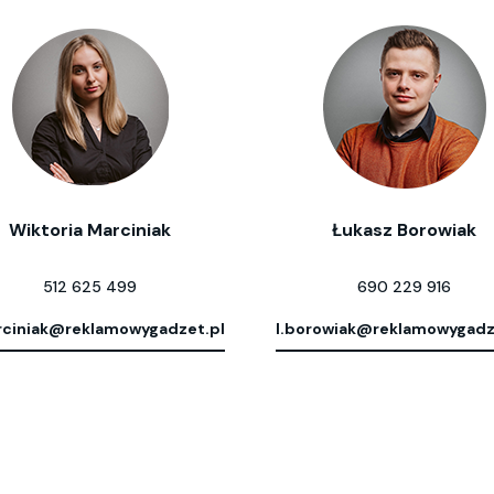
Wiktoria Marciniak
Łukasz Borowiak
512 625 499
690 229 916
ciniak@reklamowygadzet.pl
l.borowiak@reklamowygadz