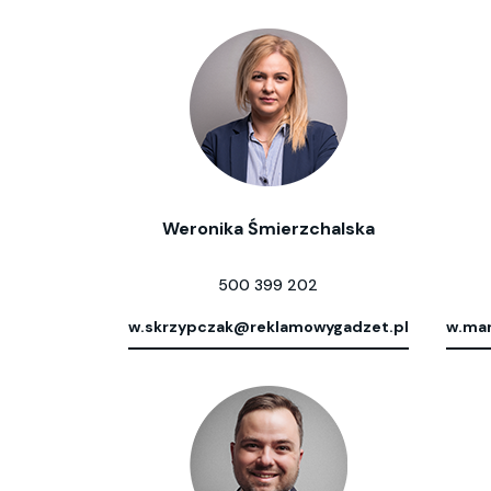
Weronika Śmierzchalska
500 399 202
w.skrzypczak@reklamowygadzet.pl
w.mar