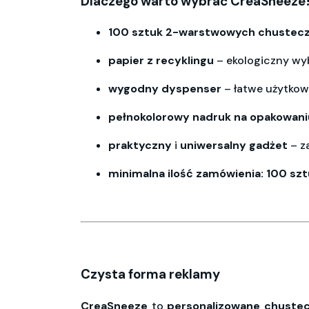
Dlaczego warto wybrać CreaSneeze
100 sztuk 2-warstwowych chustec
papier
z recyklingu
– ekologiczny wy
wygodny dyspenser
– łatwe użytko
pełnokolorowy
nadruk
na opakowani
praktyczny
i
uniwersalny gadżet
– z
minimalna
ilość
zamówienia: 100 szt
Czysta forma reklamy
CreaSneeze
to
personalizowane
chustec