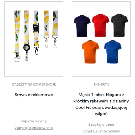
GADŻETY NA KONFERENCJE
T-SHIRTY
Smycze reklamowe
Męski T-shirt Niagara z
krótkim rękawem z dzianiny
Cool Fit odprowadzającej
wilgoć
Zapytaj o cenę
Zapytaj o cenę
Zapytaj o znakowanie
Zapytaj o znakowanie