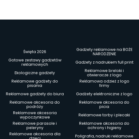
Gadżety reklamowe na BOŻE
Święta 2026
NARODZENIE
Gotowe zestawy gadżetów
Gadżety z nadrukiem full print
reklamowych
Reklamowe breloki i
Ekologiczne gadżety
otwieracze z logo
Reklamowe gadżety do
Reklamowa odzież z logo
pisania
firmy
Reklamowe gadżety do biura
Gadżety elektroniczne z logo
Reklamowe akcesoria do
Reklamowe akcesoria do
podróży
picia
Reklamowe akcesoria
Reklamowe torby i plecaki
wypoczynkowe
Reklamowe parasole i
Reklamowe akcesoria do
peleryny
ochrony i higieny
Reklamowe akcesoria dla
Poligrafia, nadruki reklamowe
dzieci