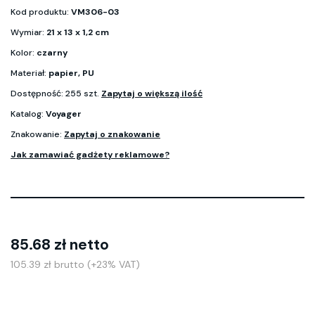
Kod produktu:
VM306-03
Wymiar:
21 x 13 x 1,2 cm
Kolor:
czarny
Materiał:
papier, PU
Dostępność: 255 szt.
Zapytaj o większą ilość
Katalog:
Voyager
Znakowanie:
Zapytaj o znakowanie
Jak zamawiać gadżety reklamowe?
85.68 zł netto
105.39 zł brutto (+23% VAT)