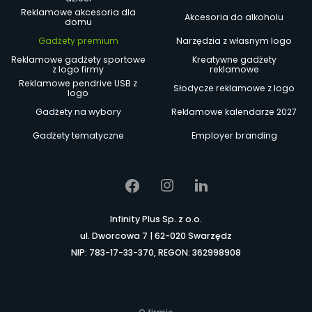
Reklamowe akcesoria dla
Akcesoria do alkoholu
domu
Gadżety premium
Narzędzia z własnym logo
Reklamowe gadżety sportowe
Kreatywne gadżety
z logo firmy
reklamowe
Reklamowe pendrive USB z
Słodycze reklamowe z logo
logo
Gadżety na wybory
Reklamowe kalendarze 2027
Gadżety tematyczne
Employer branding
Infinity Plus Sp. z o.o.
ul. Dworcowa 7 | 62-020 Swarzędz
NIP: 783-17-33-370, REGON: 362998908