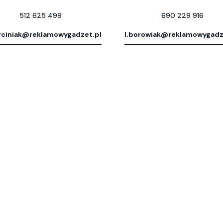
512 625 499
690 229 916
ciniak@reklamowygadzet.pl
l.borowiak@reklamowygadz