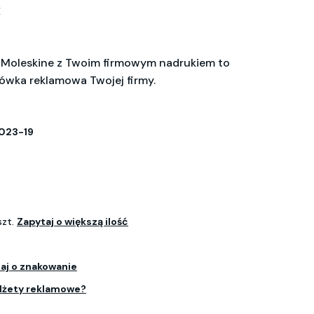
X
 Moleskine z Twoim firmowym nadrukiem to
ówka reklamowa Twojej firmy.
023-19
szt.
Zapytaj o większą ilość
aj o znakowanie
dżety reklamowe?