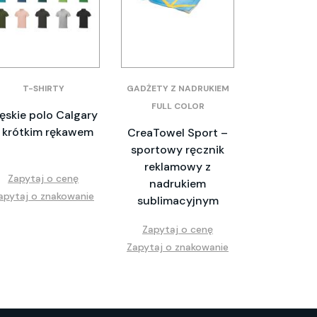
T-SHIRTY
GADŻETY Z NADRUKIEM
FULL COLOR
ęskie polo Calgary
 krótkim rękawem
CreaTowel Sport –
sportowy ręcznik
reklamowy z
Zapytaj o cenę
nadrukiem
apytaj o znakowanie
sublimacyjnym
Zapytaj o cenę
Zapytaj o znakowanie