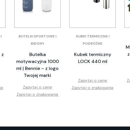
I
BUTELKI SPORTOWE I
KUBKI TERMICZNE I
BIDONY
PODRÓŻNE
M
z
 z
Butelka
Kubek termiczny
motywacyjna 1000
LOCK 440 ml
ml | Bennie – z logo
Twojej marki
Zapytaj o cenę
Z
Zapytaj o cenę
ie
Zapytaj o znakowanie
Zapytaj o znakowanie