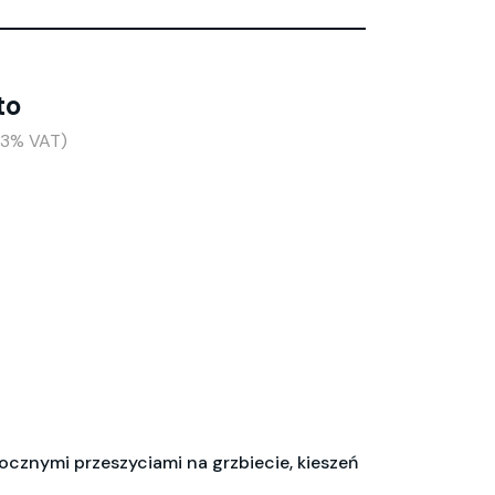
to
+23% VAT)
docznymi przeszyciami na grzbiecie, kieszeń