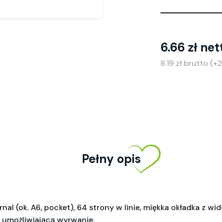
6.66 zł net
8.19 zł brutto (
Pełny opis
l (ok. A6, pocket), 64 strony w linie, miękka okładka z wi
ą umożliwiającą wyrwanie.