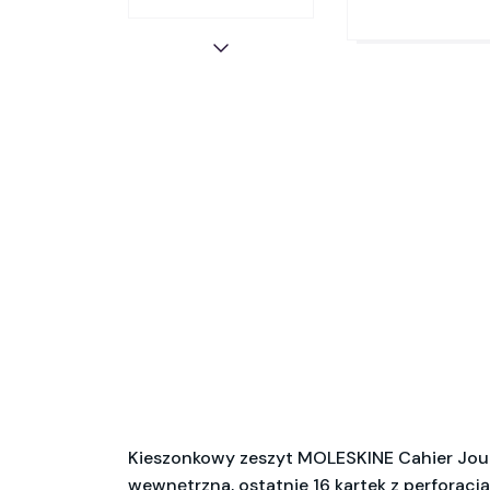
Kieszonkowy zeszyt MOLESKINE Cahier Journa
wewnętrzna, ostatnie 16 kartek z perforacj