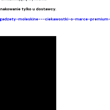
nakowanie tylko u dostawcy.
i/gadzety-moleskine---ciekawostki-o-marce-premium-