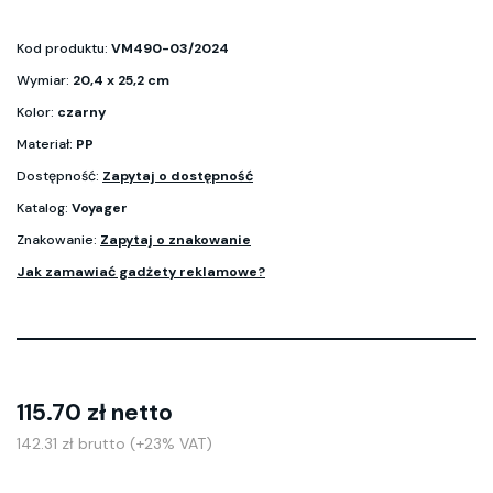
Kod produktu:
VM490-03/2024
Wymiar:
20,4 x 25,2 cm
Kolor:
czarny
Materiał:
PP
Dostępność:
Zapytaj o dostępność
Katalog:
Voyager
Znakowanie:
Zapytaj o znakowanie
Jak zamawiać gadżety reklamowe?
115.70 zł netto
142.31 zł brutto (+23% VAT)