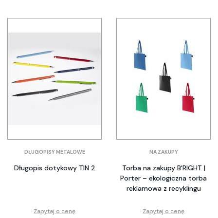
DŁUGOPISY METALOWE
NA ZAKUPY
Długopis dotykowy TIN 2
Torba na zakupy B'RIGHT |
Porter – ekologiczna torba
reklamowa z recyklingu
Zapytaj o cenę
Zapytaj o cenę