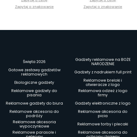
Zapytaj o znakowanie
Zapytaj o znakowanie
Gadżety reklamowe na BOŻE
Święta 2026
NARODZENIE
Gotowe zestawy gadżetów
Gadżety z nadrukiem full print
reklamowych
Reklamowe breloki i
Ekologiczne gadżety
otwieracze z logo
Reklamowe gadżety do
Reklamowa odzież z logo
pisania
firmy
Reklamowe gadżety do biura
Gadżety elektroniczne z logo
Reklamowe akcesoria do
Reklamowe akcesoria do
podróży
picia
Reklamowe akcesoria
Reklamowe torby i plecaki
wypoczynkowe
Reklamowe parasole i
Reklamowe akcesoria do
peleryny
ochrony i higieny