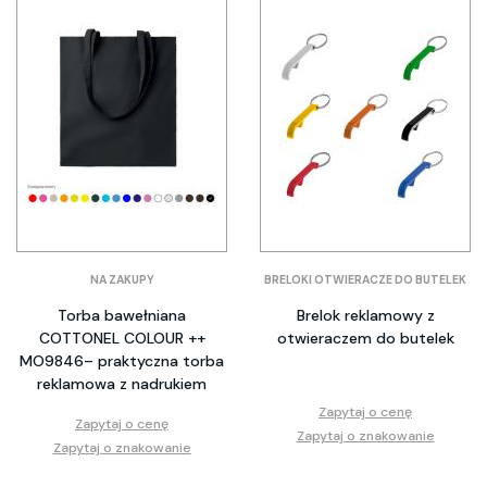
NA ZAKUPY
BRELOKI OTWIERACZE DO BUTELEK
Torba bawełniana
Brelok reklamowy z
COTTONEL COLOUR ++
otwieraczem do butelek
MO9846– praktyczna torba
reklamowa z nadrukiem
Zapytaj o cenę
Zapytaj o cenę
Zapytaj o znakowanie
Zapytaj o znakowanie