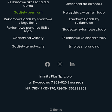
Reklamowe akcesoria dla
Akcesoria do alkoholu
domu
Gadżety premium
Narzędzia z własnym logo
Reklamowe gadżety sportowe
Kreatywne gadżety
z logo firmy
reklamowe
Reklamowe pendrive USB z
Słodycze reklamowe z logo
logo
Gadżety na wybory
Reklamowe kalendarze 2027
Gadżety tematyczne
Employer branding
Infinity Plus Sp. z o.o.
ul. Dworcowa 7 | 62-020 Swarzędz
NIP: 783-17-33-370, REGON: 362998908
O firmie