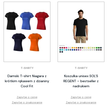
T-SHIRTY
T-SHIRTY
Damski T-shirt Niagara z
Koszulka unisex SOL'S
krótkim rękawem z dzianiny
REGENT – bestseller z
Cool Fit
nadrukiem
Zapytaj o cenę
Zapytaj o cenę
Zapytaj o znakowanie
Zapytaj o znakowanie