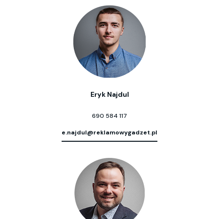
Eryk Najdul
690 584 117
e.najdul@reklamowygadzet.pl