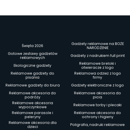
Gadżety reklamowe na BOŻE
Święta 2026
NARODZENIE
Gotowe zestawy gadżetów
Gadżety z nadrukiem full print
reklamowych
Reklamowe breloki i
Ekologiczne gadżety
otwieracze z logo
Reklamowe gadżety do
Reklamowa odzież z logo
pisania
firmy
Reklamowe gadżety do biura
Gadżety elektroniczne z logo
Reklamowe akcesoria do
Reklamowe akcesoria do
podróży
picia
Reklamowe akcesoria
Reklamowe torby i plecaki
wypoczynkowe
Reklamowe parasole i
Reklamowe akcesoria do
peleryny
ochrony i higieny
Reklamowe akcesoria dla
Poligrafia, nadruki reklamowe
dzieci