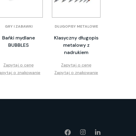
GRY I ZABAWKI
DŁUGOPISY METALOWE
Bańki mydlane
Klasyczny długopis
BUBBLES
metalowy z
nadrukiem
Zapytaj o cenę
Zapytaj o cenę
apytaj o znakowanie
Zapytaj o znakowanie