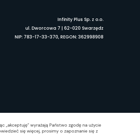
Infinity Plus Sp. z o.o.
ul. Dworcowa 7 | 62-020 Swarzędz
NIP: 783-17-33-370, REGON: 362998908
łownik pojęć
FAQ
ając „akceptuję” wyrażają Państwo zgodę na użycie
wiedzieć się więcej, prosimy o zapoznanie się z