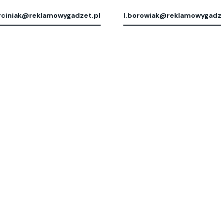
ciniak@reklamowygadzet.pl
l.borowiak@reklamowygadz