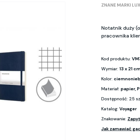
ZNANE MARKI LU
Notatnik duży (o
pracownika klien
Kod produktu:
VM
Wymiar:
13 x 21 c
Kolor:
ciemnonieb
Materiał:
papier, 
Dostępność: 25 s
Katalog:
Voyager
Znakowanie:
Zapyt
Jak zamawiać ga