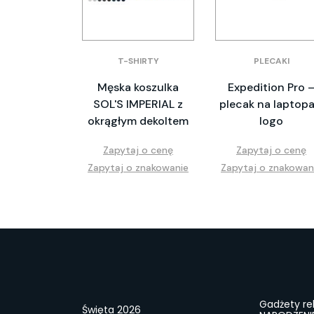
T-SHIRTY
PLECAKI
Męska koszulka
Expedition Pro 
SOL'S IMPERIAL z
plecak na laptopa
okrągłym dekoltem
logo
Zapytaj o cenę
Zapytaj o cenę
Zapytaj o znakowanie
Zapytaj o znakowan
Gadżety r
Święta 2026