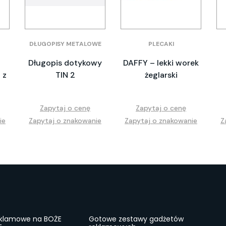
DŁUGOPISY METALOWE
PLECAKI
–
Długopis dotykowy
DAFFY – lekki worek
 z
TIN 2
żeglarski
Zapytaj o cenę
Zapytaj o cenę
ie
Zapytaj o znakowanie
Zapytaj o znakowanie
Z
eklamowe na BOŻE
Gotowe zestawy gadżetów