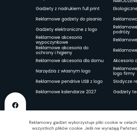
NARODZENI
Gadżety z nadrukiem full print
Ekologiczn
Reklamowe gadżety do pisania
Reklamowa 
Reklamowe
Gadżety elektroniczne z logo
podróży
Reklamowe akcesoria
Reklamowe 
wypoczynkowe
Reklamowe akcesoria do
Reklamowe 
ochrony i higieny
Reklamowe akcesoria dla domu
Akcesoria 
Reklamowe
Narzędzia z własnym logo
logo firmy
Reklamowe pendrive USB z logo
Słodycze r
Reklamowe kalendarze 2027
Gadżety t
O firmie
Dostawa
RODO
Kontakt
Reg
Reklamowy gadżet wykorzystuje pliki cookie w celach 
wszystkich plików cookie. Jeśli nie wyrażają Państ