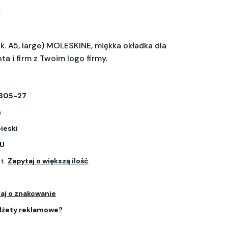
X
k. A5, large) MOLESKINE, miękka okładka dla
ta i firm z Twoim logo firmy.
305-27
m
ieski
PU
zt.
Zapytaj o większą ilość
aj o znakowanie
dżety reklamowe?