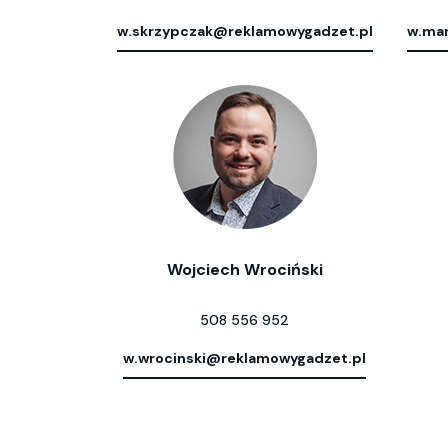
w.skrzypczak@reklamowygadzet.pl
w.mar
Wojciech Wrociński
508 556 952
w.wrocinski@reklamowygadzet.pl