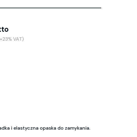
tto
 (+23% VAT)
ładka i elastyczna opaska do zamykania.