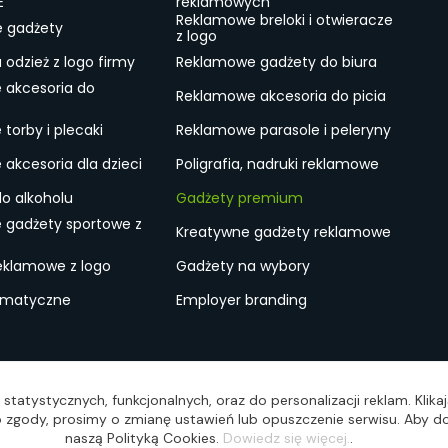
E
reklamowych
Reklamowe breloki i otwieracze
e gadżety
z logo
odzież z logo firmy
Reklamowe gadżety do biura
 akcesoria do
Reklamowe akcesoria do picia
torby i plecaki
Reklamowe parasole i peleryny
akcesoria dla dzieci
Poligrafia, nadruki reklamowe
do alkoholu
Gadżety premium
 gadżety sportowe z
Kreatywne gadżety reklamowe
eklamowe z logo
Gadżety na wybory
ematyczne
Employer branding
ulamin
Lokalne Gadżety Reklamowe
Jak zamawiać?
S
statystycznych, funkcjonalnych, oraz do personalizacji reklam. Klik
wo zgody, prosimy o zmianę ustawień lub opuszczenie serwisu. Aby do
naszą Polityką Cookies.
Dowiedz się więcej.
.