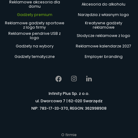
Reklamowe akcesoria dla
Akcesoria do alkoholu
domu
Gadżety premium
Narzędzia z własnym logo
Reklamowe gadżety sportowe
Kreatywne gadżety
z logo firmy
reklamowe
Reklamowe pendrive USB z
Słodycze reklamowe z logo
logo
Gadżety na wybory
Reklamowe kalendarze 2027
Gadżety tematyczne
Employer branding
Infinity Plus Sp. z o.o.
ul. Dworcowa 7 | 62-020 Swarzędz
NIP: 783-17-33-370, REGON: 362998908
O firmie