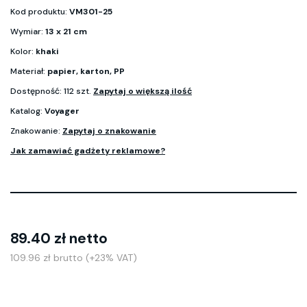
Kod produktu:
VM301-25
Wymiar:
13 x 21 cm
Kolor:
khaki
Materiał:
papier, karton, PP
Dostępność: 112 szt.
Zapytaj o większą ilość
Katalog:
Voyager
Znakowanie:
Zapytaj o znakowanie
Jak zamawiać gadżety reklamowe?
89.40 zł netto
109.96 zł brutto (+23% VAT)