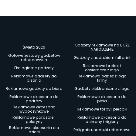
Gadżety reklamowe na BOŻE
Święta 2026
NARODZENIE
Gotowe zestawy gadżetów
Gadżety z nadrukiem full print
reklamowych
Reklamowe breloki i
Ekologiczne gadżety
otwieracze z logo
Reklamowe gadżety do
Reklamowa odzież z logo
pisania
firmy
Reklamowe gadżety do biura
Gadżety elektroniczne z logo
Reklamowe akcesoria do
Reklamowe akcesoria do
podróży
picia
Reklamowe akcesoria
Reklamowe torby i plecaki
wypoczynkowe
Reklamowe parasole i
Reklamowe akcesoria do
peleryny
ochrony i higieny
Reklamowe akcesoria dla
Poligrafia, nadruki reklamowe
dzieci