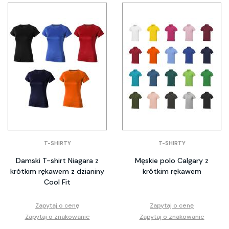
T-SHIRTY
T-SHIRTY
Damski T-shirt Niagara z
Męskie polo Calgary z
krótkim rękawem z dzianiny
krótkim rękawem
Cool Fit
Zapytaj o cenę
Zapytaj o cenę
Zapytaj o znakowanie
Zapytaj o znakowanie