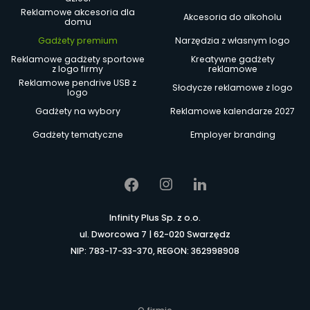
Reklamowe akcesoria dla
Akcesoria do alkoholu
domu
Gadżety premium
Narzędzia z własnym logo
Reklamowe gadżety sportowe
Kreatywne gadżety
z logo firmy
reklamowe
Reklamowe pendrive USB z
Słodycze reklamowe z logo
logo
Gadżety na wybory
Reklamowe kalendarze 2027
Gadżety tematyczne
Employer branding
Infinity Plus Sp. z o.o.
ul. Dworcowa 7 | 62-020 Swarzędz
NIP: 783-17-33-370, REGON: 362998908