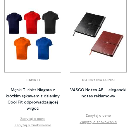
T-SHIRTY
NOTESY I NOTATNIKI
Męski T-shirt Niagara z
VASCO Notes A5 – elegancki
krótkim rękawem z dzianiny
notes reklamowy
Cool Fit odprowadzającej
wilgoć
Zapytaj o cenę
Zapytaj o cenę
Zapytaj o znakowanie
Zapytaj o znakowanie