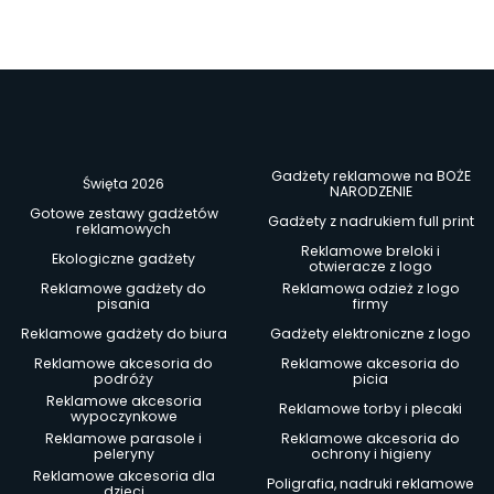
Gadżety reklamowe na BOŻE
Święta 2026
NARODZENIE
Gotowe zestawy gadżetów
Gadżety z nadrukiem full print
reklamowych
Reklamowe breloki i
Ekologiczne gadżety
otwieracze z logo
Reklamowe gadżety do
Reklamowa odzież z logo
pisania
firmy
Reklamowe gadżety do biura
Gadżety elektroniczne z logo
Reklamowe akcesoria do
Reklamowe akcesoria do
podróży
picia
Reklamowe akcesoria
Reklamowe torby i plecaki
wypoczynkowe
Reklamowe parasole i
Reklamowe akcesoria do
peleryny
ochrony i higieny
Reklamowe akcesoria dla
Poligrafia, nadruki reklamowe
dzieci