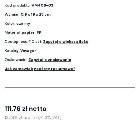
Kod produktu:
VM406-03
Wymiar:
0,9 x 19 x 25 cm
Kolor:
czarny
Materiał:
papier, PP
Dostępność: 110 szt.
Zapytaj o większą ilość
Katalog:
Voyager
Znakowanie:
Zapytaj o znakowanie
Jak zamawiać gadżety reklamowe?
111.76 zł netto
137.46 zł brutto (+23% VAT)