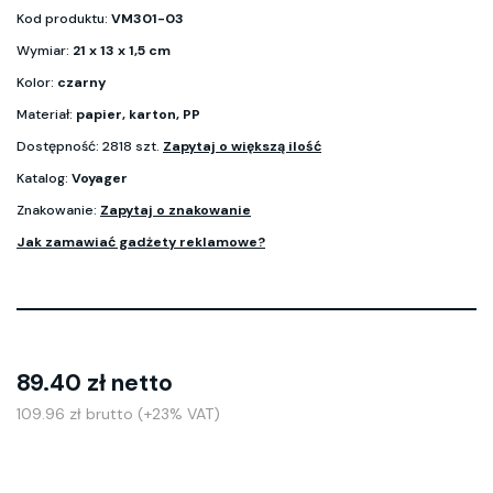
Kod produktu:
VM301-03
Wymiar:
21 x 13 x 1,5 cm
Kolor:
czarny
Materiał:
papier, karton, PP
Dostępność: 2818 szt.
Zapytaj o większą ilość
Katalog:
Voyager
Znakowanie:
Zapytaj o znakowanie
Jak zamawiać gadżety reklamowe?
89.40 zł netto
109.96 zł brutto (+23% VAT)