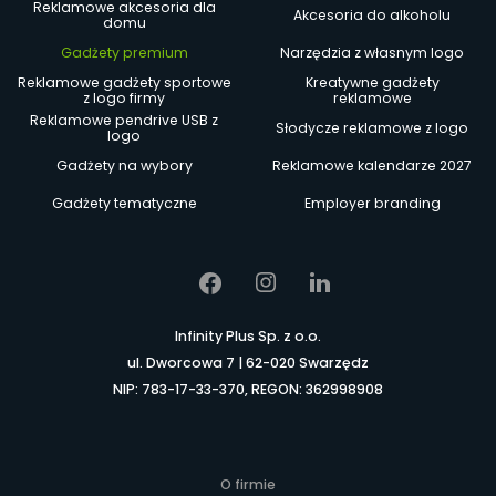
Reklamowe akcesoria dla
Akcesoria do alkoholu
domu
Gadżety premium
Narzędzia z własnym logo
Reklamowe gadżety sportowe
Kreatywne gadżety
z logo firmy
reklamowe
Reklamowe pendrive USB z
Słodycze reklamowe z logo
logo
Gadżety na wybory
Reklamowe kalendarze 2027
Gadżety tematyczne
Employer branding
Infinity Plus Sp. z o.o.
ul. Dworcowa 7 | 62-020 Swarzędz
NIP: 783-17-33-370, REGON: 362998908
O firmie