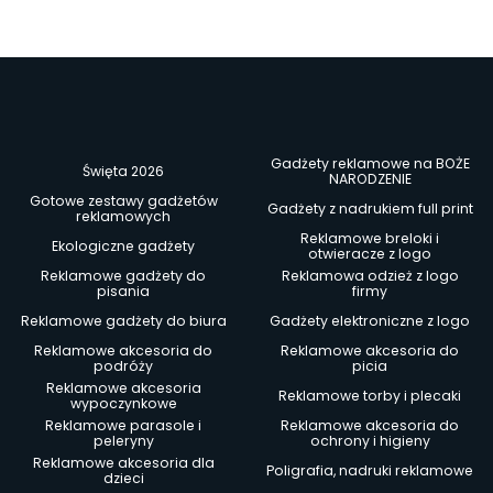
Gadżety reklamowe na BOŻE
Święta 2026
NARODZENIE
Gotowe zestawy gadżetów
Gadżety z nadrukiem full print
reklamowych
Reklamowe breloki i
Ekologiczne gadżety
otwieracze z logo
Reklamowe gadżety do
Reklamowa odzież z logo
pisania
firmy
Reklamowe gadżety do biura
Gadżety elektroniczne z logo
Reklamowe akcesoria do
Reklamowe akcesoria do
podróży
picia
Reklamowe akcesoria
Reklamowe torby i plecaki
wypoczynkowe
Reklamowe parasole i
Reklamowe akcesoria do
peleryny
ochrony i higieny
Reklamowe akcesoria dla
Poligrafia, nadruki reklamowe
dzieci