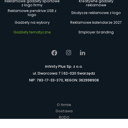
Reklamowe gadżety sportowe
Kreatywne gadżety
z logo firmy
reklamowe
Reklamowe pendrive USB z
Słodycze reklamowe z logo
logo
Gadżety na wybory
Reklamowe kalendarze 2027
Gadżety tematyczne
Employer branding
Infinity Plus Sp. z o.o.
ul. Dworcowa 7 | 62-020 Swarzędz
NIP: 783-17-33-370, REGON: 362998908
O firmie
Dostawa
RODO
Kontakt