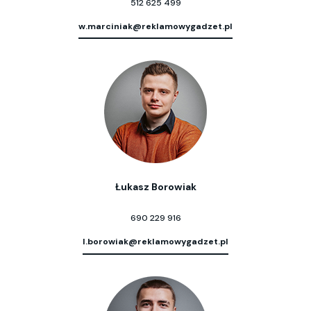
512 625 499
w.marciniak@reklamowygadzet.pl
Łukasz Borowiak
690 229 916
l.borowiak@reklamowygadzet.pl