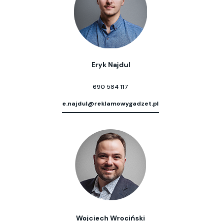
Eryk Najdul
690 584 117
e.najdul@reklamowygadzet.pl
Wojciech Wrociński