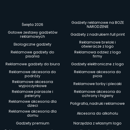
Gadżety reklamowe na BOŻE
Święta 2026
NARODZENIE
Gotowe zestawy gadżetów
Gadżety z nadrukiem full print
reklamowych
Reklamowe breloki i
Ekologiczne gadżety
otwieracze z logo
Reklamowe gadżety do
Reklamowa odzież z logo
pisania
firmy
Reklamowe gadżety do biura
Gadżety elektroniczne z logo
Reklamowe akcesoria do
Reklamowe akcesoria do
podróży
picia
Reklamowe akcesoria
Reklamowe torby i plecaki
wypoczynkowe
Reklamowe parasole i
Reklamowe akcesoria do
peleryny
ochrony i higieny
Reklamowe akcesoria dla
Poligrafia, nadruki reklamowe
dzieci
Reklamowe akcesoria dla
Akcesoria do alkoholu
domu
Gadżety premium
Narzędzia z własnym logo