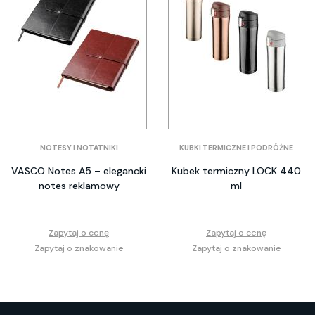
NOTESY I NOTATNIKI
KUBKI TERMICZNE I PODRÓŻNE
VASCO Notes A5 – elegancki
Kubek termiczny LOCK 440
notes reklamowy
ml
Zapytaj o cenę
Zapytaj o cenę
Zapytaj o znakowanie
Zapytaj o znakowanie