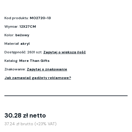
Kod produktu:
MO2720-13
Wymiar:
12X27CM
Kolor:
beżowy
Materiał:
akryl
Dostępność: 2631 szt.
Zapytaj o większą ilość
Katalog:
More Than Gifts
Znakowanie:
Zapytaj o znakowanie
Jak zamawiać gadżety reklamowe?
30.28 zł netto
37.24 zł brutto (+23% VAT)