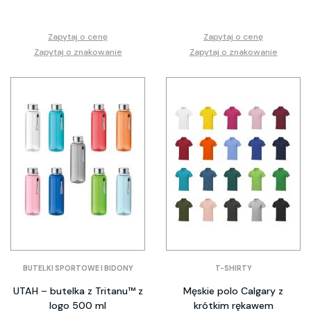
Zapytaj o cenę
Zapytaj o cenę
Zapytaj o znakowanie
Zapytaj o znakowanie
BUTELKI SPORTOWE I BIDONY
T-SHIRTY
UTAH – butelka z Tritanu™ z
Męskie polo Calgary z
logo 500 ml
krótkim rękawem