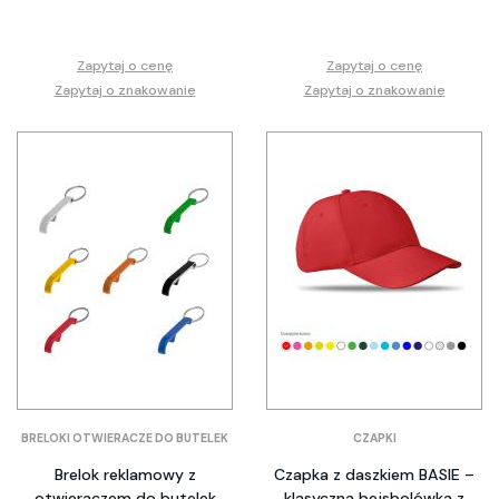
Zapytaj o cenę
Zapytaj o cenę
Zapytaj o znakowanie
Zapytaj o znakowanie
BRELOKI OTWIERACZE DO BUTELEK
CZAPKI
Brelok reklamowy z
Czapka z daszkiem BASIE –
otwieraczem do butelek
klasyczna bejsbolówka z