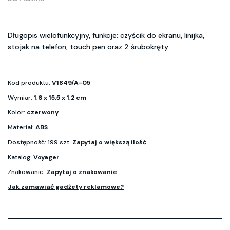
Długopis wielofunkcyjny, funkcje: czyścik do ekranu, linijka,
stojak na telefon, touch pen oraz 2 śrubokręty
Kod produktu:
V1849/A-05
Wymiar:
1,6 x 15,5 x 1,2 cm
Kolor:
czerwony
Materiał:
ABS
Dostępność: 199 szt.
Zapytaj o większą ilość
Katalog:
Voyager
Znakowanie:
Zapytaj o znakowanie
Jak zamawiać gadżety reklamowe?