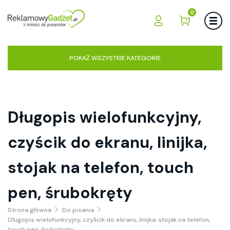
0
POKAŻ WSZYSTKIE KATEGORIE
Długopis wielofunkcyjny,
czyścik do ekranu, linijka,
stojak na telefon, touch
pen, śrubokręty
Strona główna
Do pisania
Długopis wielofunkcyjny, czyścik do ekranu, linijka, stojak na telefon,
touch pen, śrubokręty