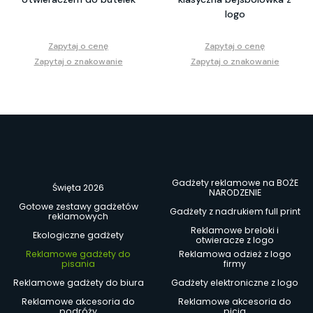
logo
Zapytaj o cenę
Zapytaj o cenę
Zapytaj o znakowanie
Zapytaj o znakowanie
Gadżety reklamowe na BOŻE
Święta 2026
NARODZENIE
Gotowe zestawy gadżetów
Gadżety z nadrukiem full print
reklamowych
Reklamowe breloki i
Ekologiczne gadżety
otwieracze z logo
Reklamowe gadżety do
Reklamowa odzież z logo
pisania
firmy
Reklamowe gadżety do biura
Gadżety elektroniczne z logo
Reklamowe akcesoria do
Reklamowe akcesoria do
podróży
picia