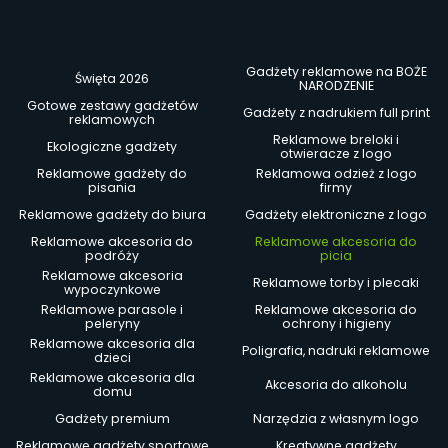
Gadżety reklamowe na BOŻE
Święta 2026
NARODZENIE
Gotowe zestawy gadżetów
Gadżety z nadrukiem full print
reklamowych
Reklamowe breloki i
Ekologiczne gadżety
otwieracze z logo
Reklamowe gadżety do
Reklamowa odzież z logo
pisania
firmy
Reklamowe gadżety do biura
Gadżety elektroniczne z logo
Reklamowe akcesoria do
Reklamowe akcesoria do
podróży
picia
Reklamowe akcesoria
Reklamowe torby i plecaki
wypoczynkowe
Reklamowe parasole i
Reklamowe akcesoria do
peleryny
ochrony i higieny
Reklamowe akcesoria dla
Poligrafia, nadruki reklamowe
dzieci
Reklamowe akcesoria dla
Akcesoria do alkoholu
domu
Gadżety premium
Narzędzia z własnym logo
Reklamowe gadżety sportowe
Kreatywne gadżety