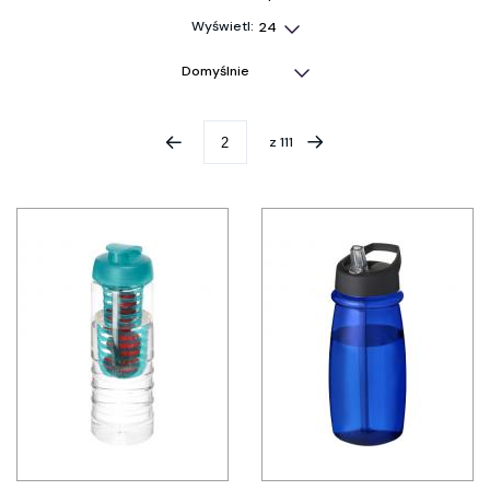
Wyświetl:
z
111